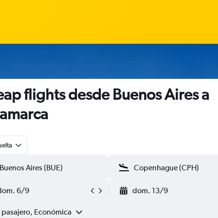
ap flights desde Buenos Aires a
namarca
uelta
dom. 6/9
dom. 13/9
1 pasajero, Económica