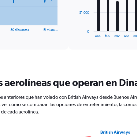
The
$1.000
chart
has
1
30 días antes
El mism…
0
X
End
ene.
feb.
mar.
abr.
ma
of
axis
interactive
displaying
chart
categories.
Range:
12
categories.
The
s aerolíneas que operan en Di
chart
has
1
os anteriores que han volado con British Airways desde Buenos Ai
Y
er cómo se comparan las opciones de entretenimiento, la comodid
axis
displaying
 de cada aerolínea.
values.
Range:
0
British Airways
to