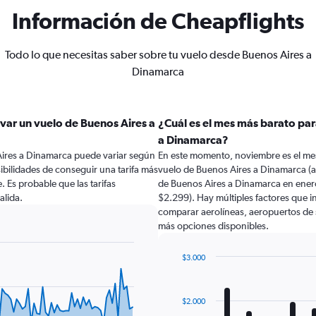
Información de Cheapflights
Todo lo que necesitas saber sobre tu vuelo desde Buenos Aires a
Dinamarca
var un vuelo de Buenos Aires a
¿Cuál es el mes más barato par
a Dinamarca?
Aires a Dinamarca puede variar según
En este momento, noviembre es el mes
ibilidades de conseguir una tarifa más
vuelo de Buenos Aires a Dinamarca (a
e. Es probable que las tarifas
de Buenos Aires a Dinamarca en ener
alida.
$2.299). Hay múltiples factores que in
comparar aerolíneas, aeropuertos de sa
más opciones disponibles.
$3.000
Bar
Chart
graphic.
chart
with
$2.000
12
bars.