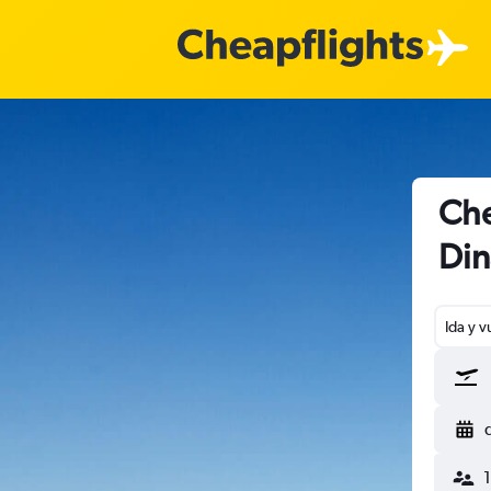
Che
Di
Ida y v