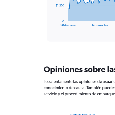
The
$1.200
chart
has
1
0
X
End
90 días antes
60 días antes
of
axis
interactive
displaying
chart
categories.
Range:
91
categories.
The
chart
Opiniones sobre la
has
1
Y
Lee atentamente las opiniones de usuari
axis
conocimiento de causa. También puedes v
displaying
values.
servicio y el procedimiento de embarque
Range:
0
to
3600.