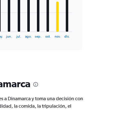
y.
jun.
jul.
ago.
sep.
oct.
nov.
dic.
namarca
res a Dinamarca y toma una decisión con
ad, la comida, la tripulación, el