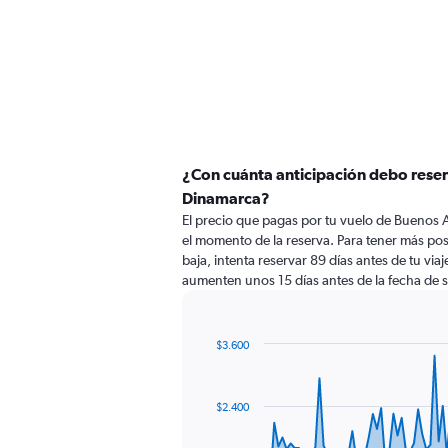
¿Con cuánta anticipación debo reser
Dinamarca?
El precio que pagas por tu vuelo de Buenos 
el momento de la reserva. Para tener más pos
baja, intenta reservar 89 días antes de tu viaj
aumenten unos 15 días antes de la fecha de s
$3.600
Chart
Chart
graphic.
with
91
$2.400
data
points.