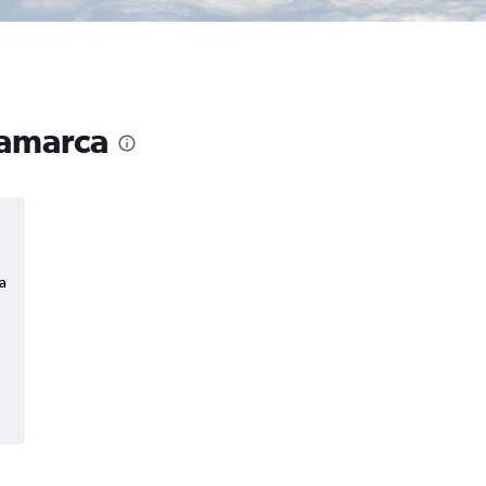
namarca
a