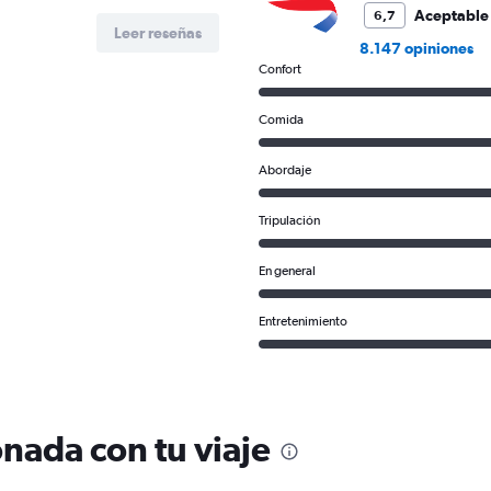
3000.
Aceptable
6,7
Leer reseñas
8.147 opiniones
Confort
Comida
Abordaje
Tripulación
En general
Entretenimiento
nada con tu viaje