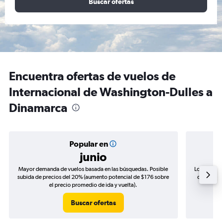
Buscar ofertas
Encuentra ofertas de vuelos de
Internacional de Washington-Dulles a
Dinamarca
Popular en
junio
Mayor demanda de vuelos basada en las búsquedas. Posible
Los precio
subida de precios del 20% (aumento potencial de $176 sobre
de precios
el precio promedio de ida y vuelta).
Buscar ofertas