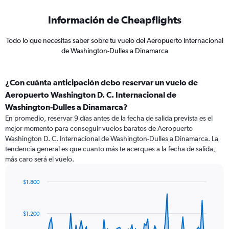
Información de Cheapflights
Todo lo que necesitas saber sobre tu vuelo del Aeropuerto Internacional
de Washington-Dulles a Dinamarca
¿Con cuánta anticipación debo reservar un vuelo de
Aeropuerto Washington D. C. Internacional de
Washington-Dulles a Dinamarca?
En promedio, reservar 9 días antes de la fecha de salida prevista es el
mejor momento para conseguir vuelos baratos de Aeropuerto
Washington D. C. Internacional de Washington-Dulles a Dinamarca. La
tendencia general es que cuanto más te acerques a la fecha de salida,
más caro será el vuelo.
$1.800
Chart
Chart
graphic.
with
91
$1.200
data
points.