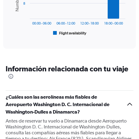
Range:
8
0
The
to
chart
1200.
has
00:00 - 06:00
06:00 - 12:00
12:00 - 18:00
18:00 - 00:00
1
Flight availability
X
End
of
axis
interactive
displaying
chart
categories.
Range:
6
Información relacionada con tu viaje
categories.
The
chart
has
1
¿Cuáles son las aerolíneas más fiables de
Y
Aeropuerto Washington D. C. Internacional de
axis
displaying
Washington-Dulles a Dinamarca?
Number
Antes de reservar tu vuelo a Dinamarca desde Aeropuerto
of
Washington D. C. Internacional de Washington-Dulles,
flights.
consulta las compañías aéreas más fiables para llegar a
Range:
tiempo a tu destino: Air France (82%), Scandinavian Airlines