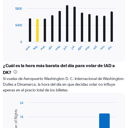
1800.
graphic.
chart
with
$800
12
bars.
$400
The
chart
has
0
1
ene.
feb.
mar.
abr.
may.
jun.
jul.
ago.
sep.
oct.
nov.
dic.
X
End
of
axis
interactive
displaying
chart
categories.
¿Cuál es la hora más barata del día para volar de IAD a
Range:
DK?
12
Si vuelas de Aeropuerto Washington D. C. Internacional de Washington-
categories.
Dulles a Dinamarca, la hora del día en que decidas volar no influye
The
apenas en el precio total de los billetes.
chart
has
1
24
Y
Bar
Chart
Number of flights
graphic.
chart
axis
16
with
displaying
6
values.
bars.