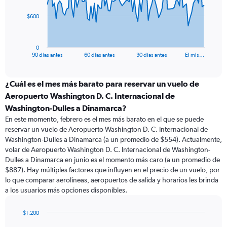
The
$600
chart
has
1
0
X
End
90 días antes
60 días antes
30 días antes
El mis…
of
axis
interactive
displaying
chart
categories.
¿Cuál es el mes más barato para reservar un vuelo de
Range:
Aeropuerto Washington D. C. Internacional de
91
Washington-Dulles a Dinamarca?
categories.
En este momento, febrero es el mes más barato en el que se puede
The
reservar un vuelo de Aeropuerto Washington D. C. Internacional de
chart
Washington-Dulles a Dinamarca (a un promedio de $554). Actualmente,
has
volar de Aeropuerto Washington D. C. Internacional de Washington-
1
Y
Dulles a Dinamarca en junio es el momento más caro (a un promedio de
axis
$887). Hay múltiples factores que influyen en el precio de un vuelo, por
displaying
lo que comparar aerolíneas, aeropuertos de salida y horarios les brinda
values.
a los usuarios más opciones disponibles.
Range:
0
$1.200
to
Bar
Chart