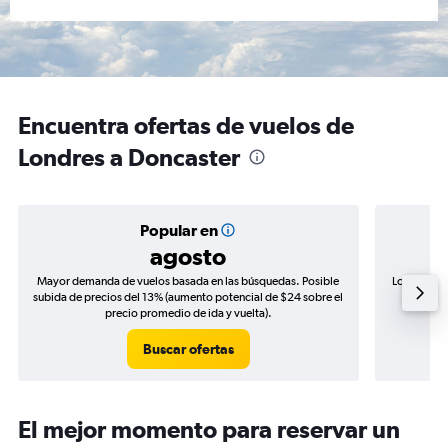
Encuentra ofertas de vuelos de
Londres a Doncaster
Popular en
agosto
Mayor demanda de vuelos basada en las búsquedas. Posible
Los precio
subida de precios del 13% (aumento potencial de $24 sobre el
de precio
precio promedio de ida y vuelta).
Buscar ofertas
El mejor momento para reservar un