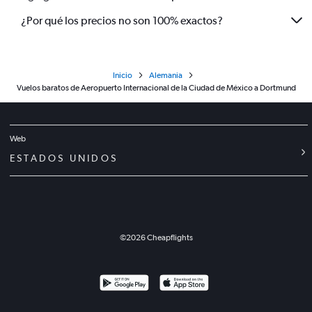
¿Por qué los precios no son 100% exactos?
Inicio
Alemania
Vuelos baratos de Aeropuerto Internacional de la Ciudad de México a Dortmund
Web
ESTADOS UNIDOS
©
2026
Cheapflights