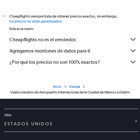
Cheapflights siempre trata de obtener precios exactos, sin embargo,
*
los precios no están garantizados
.
Esta es la razón:
Cheapflights no es el vendedor.
Agregamos montones de datos para ti
¿Por qué los precios no son 100% exactos?
Inicio
Irlanda
Vuelos baratos de Aeropuerto Internacional de la Ciudad de México a Dublín
Web
ESTADOS UNIDOS