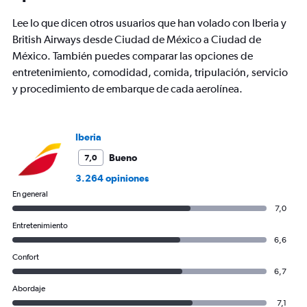
has
Lee lo que dicen otros usuarios que han volado con Iberia y
1
Y
British Airways desde Ciudad de México a Ciudad de
axis
México. También puedes comparar las opciones de
displaying
entretenimiento, comodidad, comida, tripulación, servicio
values.
y procedimiento de embarque de cada aerolínea.
Range:
0
to
1200.
Iberia
Bueno
7,0
3.264 opiniones
En general
7,0
Entretenimiento
6,6
Confort
6,7
Abordaje
7,1