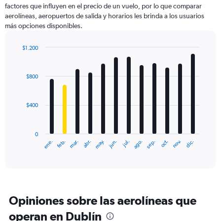
factores que influyen en el precio de un vuelo, por lo que comparar
1
aerolíneas, aeropuertos de salida y horarios les brinda a los usuarios
Y
más opciones disponibles.
axis
displaying
values.
$1.200
Range:
Bar
Chart
0
graphic.
chart
with
to
$800
12
1800.
bars.
$400
The
chart
has
0
1
ene.
feb.
mar.
abr.
may.
jun.
jul.
ago.
sep.
oct.
nov.
dic.
X
End
of
axis
interactive
displaying
chart
categories.
Range:
12
Opiniones sobre las aerolíneas que
categories.
The
operan en Dublín
chart