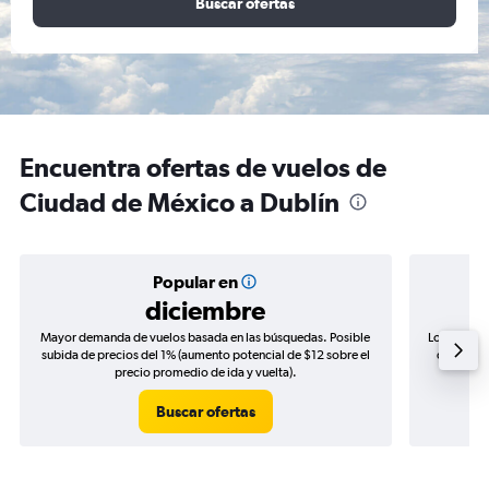
Buscar ofertas
Encuentra ofertas de vuelos de
Ciudad de México a Dublín
Popular en
diciembre
Mayor demanda de vuelos basada en las búsquedas. Posible
Los precio
subida de precios del 1% (aumento potencial de $12 sobre el
de precio
precio promedio de ida y vuelta).
Buscar ofertas