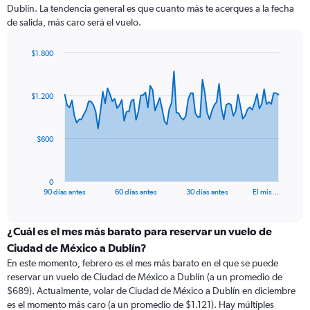
Dublín. La tendencia general es que cuanto más te acerques a la fecha
de salida, más caro será el vuelo.
$1.800
Chart
Chart
graphic.
with
91
$1.200
data
points.
The
$600
chart
has
1
0
X
End
90 días antes
60 días antes
30 días antes
El mis…
of
axis
interactive
displaying
chart
categories.
¿Cuál es el mes más barato para reservar un vuelo de
Range:
Ciudad de México a Dublín?
91
En este momento, febrero es el mes más barato en el que se puede
categories.
reservar un vuelo de Ciudad de México a Dublín (a un promedio de
The
$689). Actualmente, volar de Ciudad de México a Dublín en diciembre
chart
es el momento más caro (a un promedio de $1.121). Hay múltiples
has