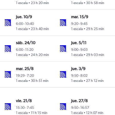
1 escala
23 h 20 min
1 escala
30 h 58 min
jue. 10/9
mar. 15/9
6:00
-
10:40
9:20
-
9:45
1 escala
23 h 40 min
1 escala
29 h 25 min
sáb. 24/10
jue. 5/11
6:00
-
11:20
9:00
-
9:03
1 escala
24 h 20 min
1 escala
29 h 03 min
mar. 25/8
jue. 3/9
19:29
-
7:20
9:50
-
8:02
1 escala
30 h 51 min
1 escala
27 h 12 min
vie. 21/8
jue. 27/8
15:30
-
7:45
9:50
-
16:57
1 escala
11 h 15 min
1 escala
12 h 07 min