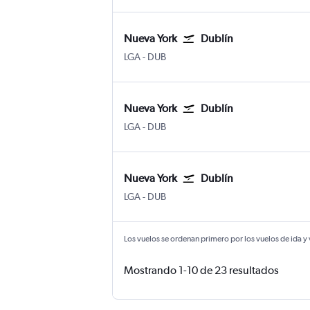
Nueva York
Dublín
Nueva York LaGuardia
Dublín
LGA
-
DUB
Nueva York
Dublín
Nueva York LaGuardia
Dublín
LGA
-
DUB
Nueva York
Dublín
Nueva York LaGuardia
Dublín
LGA
-
DUB
Los vuelos se ordenan primero por los vuelos de ida y
Mostrando 1-10 de 23 resultados