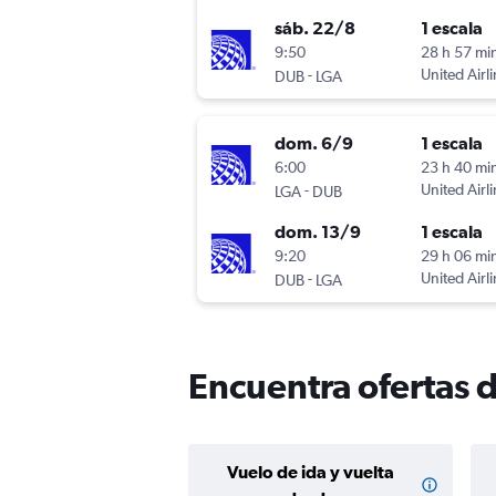
sáb. 22/8
1 escala
9:50
28 h 57 mi
-
United Airl
DUB
LGA
dom. 6/9
1 escala
6:00
23 h 40 mi
-
United Airl
LGA
DUB
dom. 13/9
1 escala
9:20
29 h 06 mi
-
United Airl
DUB
LGA
Encuentra ofertas 
Vuelo de ida y vuelta