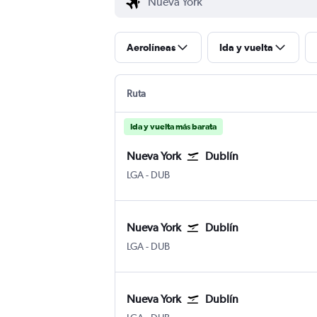
Aerolíneas
Ida y vuelta
Ruta
Ida y vuelta más barata
Nueva York
Dublín
Nueva York LaGuardia
Dublín
LGA
-
DUB
Nueva York
Dublín
Nueva York LaGuardia
Dublín
LGA
-
DUB
Nueva York
Dublín