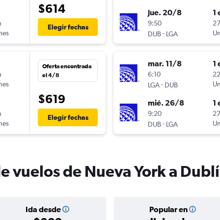
$614
jue. 20/8
1 
n
9:50
27
Elegir fechas
ines
-
Un
DUB
LGA
mar. 11/8
1 
Oferta encontrada
n
6:10
22
el 4/8
ines
-
Un
LGA
DUB
$619
mié. 26/8
1 
n
9:20
27
Elegir fechas
ines
-
Un
DUB
LGA
de vuelos de Nueva York a Dubl
Ida desde
Popular en