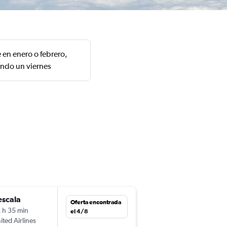
 en enero o febrero,
ando un viernes
escala
sáb. 5/9
Oferta encontrada
 h 35 min
19:29
el 4/8
ited Airlines
-
LGA
DUB