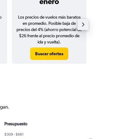
enero
$609
o
Los precios de vuelos más baratos
Promedio de vuelos de 
en promedio. Posible baja de
en agosto 20
precios del 4% (ahorro potencial de
$26 frente al precio promedio de
ida y vuelta).
Buscar ofertas
Buscar ofert
ngan.
Presupuesto
$309 - $681