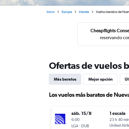
Inicio
Europa
Irlanda
Vuelos baratos de Nuev
Cheapflights Conse
reservando con
Ofertas de vuelos 
Más baratos
Mejor opción
Úl
Los vuelos más baratos de Nueva
sáb. 15/8
1 escala
6:00
23 h 40 mi
-
United Airl
LGA
DUB