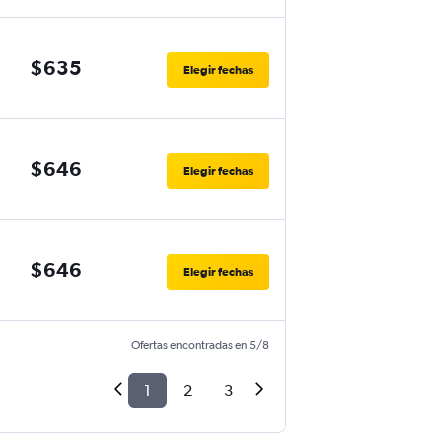
$635
Elegir fechas
$646
Elegir fechas
$646
Elegir fechas
Ofertas encontradas en 5/8
1
2
3