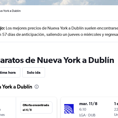
a York a Dublín
jo:
Los mejores precios de Nueva York a Dublín suelen encontrarse
 57 días de anticipación, saliendo un jueves o miércoles y regres
baratos de Nueva York a Dublín
tima hora
Solo ida
 York a Dublín
mar. 11/8
1 
Oferta encontrada
n
6:10
22
el 4/8
ines
-
Un
LGA
DUB