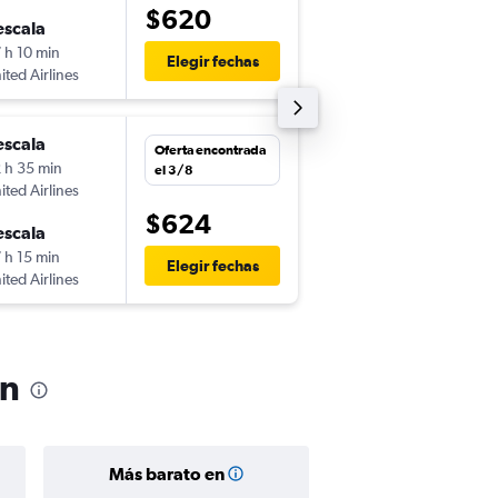
$620
escala
lun. 14/9
 h 10 min
9:20
Elegir fechas
ited Airlines
-
DUB
LGA
escala
jue. 13/8
Oferta encontrada
 h 35 min
14:25
el 3/8
ited Airlines
-
LGA
DUB
$624
escala
jue. 20/8
 h 15 min
9:50
Elegir fechas
ited Airlines
-
DUB
LGA
ín
Más barato en
Precio prom