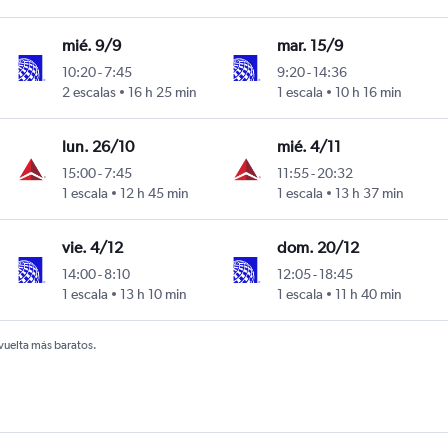
mié. 9/9
mar. 15/9
10:20
-
7:45
9:20
-
14:36
2 escalas
16 h 25 min
1 escala
10 h 16 min
lun. 26/10
mié. 4/11
15:00
-
7:45
11:55
-
20:32
1 escala
12 h 45 min
1 escala
13 h 37 min
vie. 4/12
dom. 20/12
14:00
-
8:10
12:05
-
18:45
1 escala
13 h 10 min
1 escala
11 h 40 min
 vuelta más baratos.