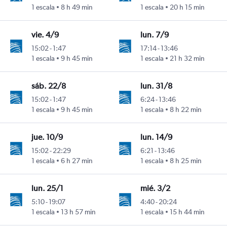
1 escala
8 h 49 min
1 escala
20 h 15 min
vie. 4/9
lun. 7/9
15:02
-
1:47
17:14
-
13:46
1 escala
9 h 45 min
1 escala
21 h 32 min
sáb. 22/8
lun. 31/8
15:02
-
1:47
6:24
-
13:46
1 escala
9 h 45 min
1 escala
8 h 22 min
jue. 10/9
lun. 14/9
15:02
-
22:29
6:21
-
13:46
1 escala
6 h 27 min
1 escala
8 h 25 min
lun. 25/1
mié. 3/2
5:10
-
19:07
4:40
-
20:24
1 escala
13 h 57 min
1 escala
15 h 44 min