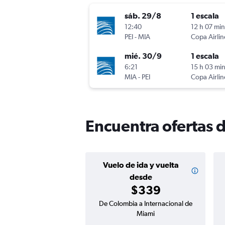
sáb. 29/8
1 escala
12:40
12 h 07 min
PEI
-
MIA
Copa Airlin
mié. 30/9
1 escala
6:21
15 h 03 mi
MIA
-
PEI
Copa Airlin
Encuentra ofertas 
Vuelo de ida y vuelta
desde
$339
De Colombia a Internacional de
Miami