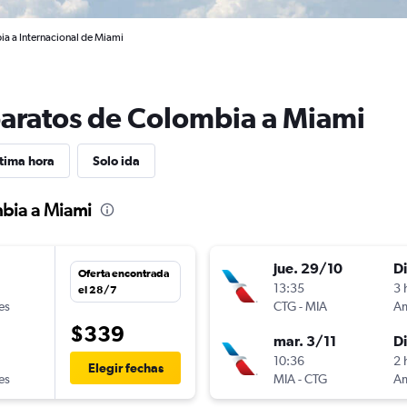
a a Internacional de Miami
baratos de Colombia a Miami
tima hora
Solo ida
mbia a Miami
jue. 29/10
D
Oferta encontrada
13:35
3 
el 28/7
es
CTG
-
MIA
$339
mar. 3/11
D
10:36
2 
Elegir fechas
es
MIA
-
CTG