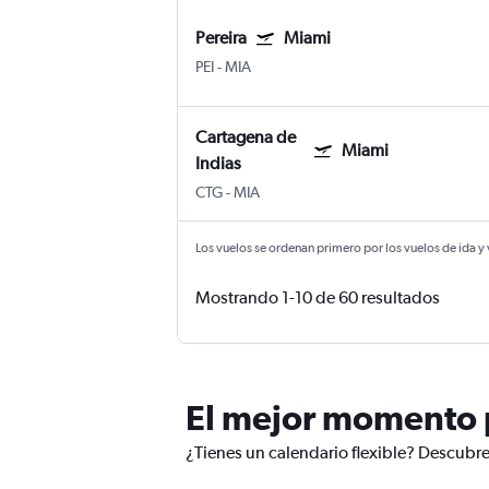
Pereira
Miami
PEI
-
MIA
Cartagena de
Miami
Indias
CTG
-
MIA
Los vuelos se ordenan primero por los vuelos de ida y
Mostrando 1-10 de 60 resultados
El mejor momento p
¿Tienes un calendario flexible? Descubr