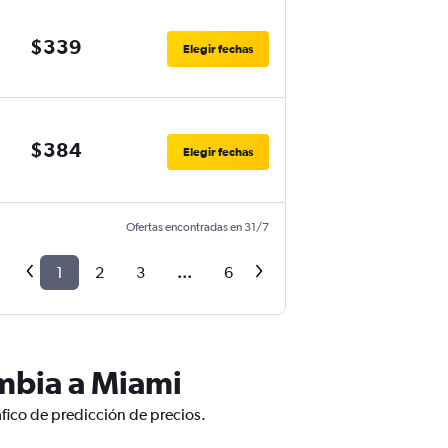
$339
Elegir fechas
$384
Elegir fechas
Ofertas encontradas en 31/7
1
2
3
...
6
mbia a Miami
fico de predicción de precios.