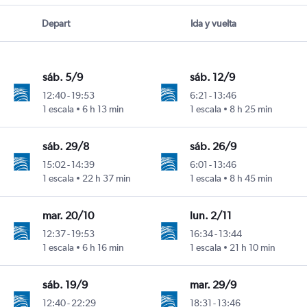
Depart
Ida y vuelta
sáb. 5/9
sáb. 12/9
12:40
-
19:53
6:21
-
13:46
1 escala
6 h 13 min
1 escala
8 h 25 min
sáb. 29/8
sáb. 26/9
15:02
-
14:39
6:01
-
13:46
1 escala
22 h 37 min
1 escala
8 h 45 min
mar. 20/10
lun. 2/11
12:37
-
19:53
16:34
-
13:44
1 escala
6 h 16 min
1 escala
21 h 10 min
sáb. 19/9
mar. 29/9
12:40
-
22:29
18:31
-
13:46