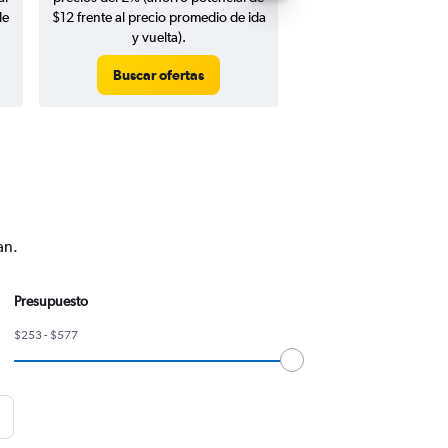
de
$12 frente al precio promedio de ida
y vuelta).
Buscar ofertas
Buscar ofert
an.
Presupuesto
$253 - $577