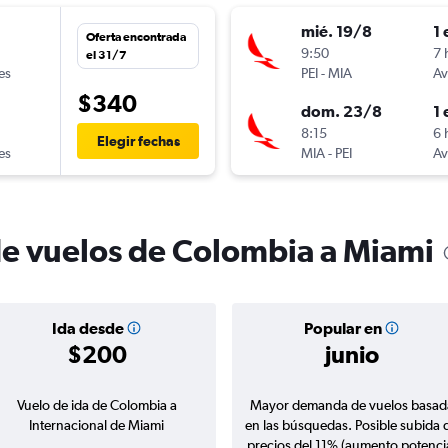
mié. 19/8
1 
Oferta encontrada
9:50
7 
el 31/7
es
PEI
-
MIA
Av
$340
dom. 23/8
1 
n
8:15
6 
Elegir fechas
es
MIA
-
PEI
Av
de vuelos de Colombia a Miami
Ida desde
Popular en
$200
junio
Vuelo de ida de Colombia a
Mayor demanda de vuelos basad
Internacional de Miami
en las búsquedas. Posible subida 
precios del 11% (aumento potenci