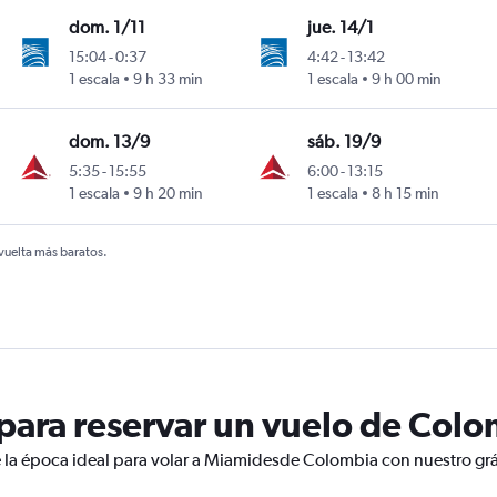
dom. 1/11
jue. 14/1
15:04
-
0:37
4:42
-
13:42
1 escala
9 h 33 min
1 escala
9 h 00 min
dom. 13/9
sáb. 19/9
5:35
-
15:55
6:00
-
13:15
1 escala
9 h 20 min
1 escala
8 h 15 min
 vuelta más baratos.
ara reservar un vuelo de Colo
e la época ideal para volar a Miamidesde Colombia con nuestro grá