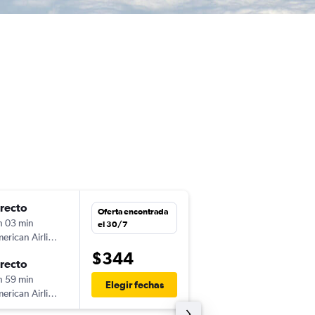
irecto
jue. 30/7
Oferta encontrada
h 03 min
12:32
el 30/7
American Airlines
PEI
-
MIA
$344
irecto
mar. 1/9
h 59 min
6:01
Elegir fechas
American Airlines
MIA
-
PEI