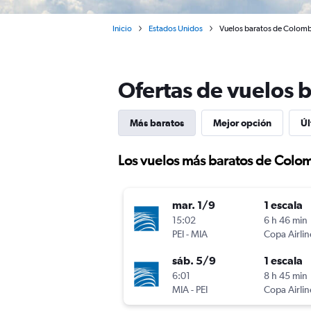
Inicio
Estados Unidos
Vuelos baratos de Colombi
Ofertas de vuelos 
Más baratos
Mejor opción
Úl
Los vuelos más baratos de Colo
mar. 1/9
1 escala
15:02
6 h 46 min
PEI
-
MIA
Copa Airlin
sáb. 5/9
1 escala
6:01
8 h 45 min
MIA
-
PEI
Copa Airlin