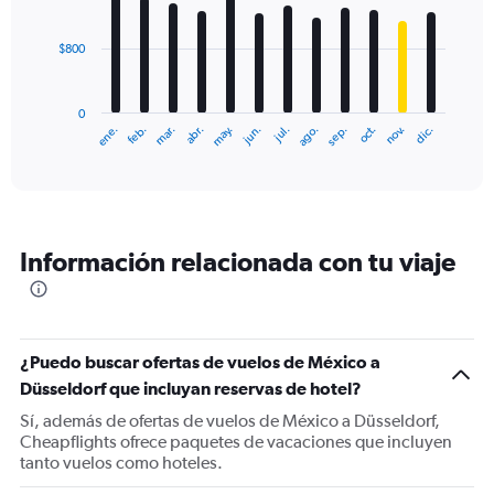
to
bars.
3000.
$800
The
chart
has
0
1
ene.
feb.
mar.
abr.
may.
jun.
jul.
ago.
sep.
oct.
nov.
dic.
X
End
of
axis
interactive
displaying
chart
categories.
Range:
12
Información relacionada con tu viaje
categories.
The
chart
has
1
¿Puedo buscar ofertas de vuelos de México a
Y
Düsseldorf que incluyan reservas de hotel?
axis
displaying
Sí, además de ofertas de vuelos de México a Düsseldorf,
values.
Cheapflights ofrece paquetes de vacaciones que incluyen
Range:
tanto vuelos como hoteles.
0