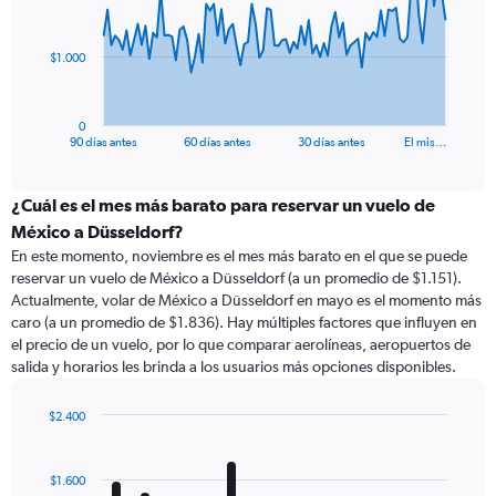
points.
The
$1.000
chart
has
1
0
X
End
90 días antes
60 días antes
30 días antes
El mis…
of
axis
interactive
displaying
chart
categories.
¿Cuál es el mes más barato para reservar un vuelo de
Range:
México a Düsseldorf?
91
En este momento, noviembre es el mes más barato en el que se puede
categories.
reservar un vuelo de México a Düsseldorf (a un promedio de $1.151).
The
Actualmente, volar de México a Düsseldorf en mayo es el momento más
chart
caro (a un promedio de $1.836). Hay múltiples factores que influyen en
has
el precio de un vuelo, por lo que comparar aerolíneas, aeropuertos de
1
salida y horarios les brinda a los usuarios más opciones disponibles.
Y
axis
displaying
$2.400
values.
Bar
Chart
Range:
graphic.
chart
with
0
$1.600
12