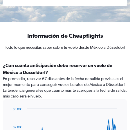
Información de Cheapflights
Todo lo que necesitas saber sobre tu vuelo desde México a Düsseldorf
¿Con cuánta anticipación debo reservar un vuelo de
México a Düsseldorf?
En promedio, reservar 67 días antes de la fecha de salida prevista es el
mejor momento para conseguir vuelos baratos de México a Düsseldorf.
La tendencia general es que cuanto más te acerques a la fecha de salida,
más caro será el vuelo.
$3.000
Chart
Chart
graphic.
with
91
$2.000
data