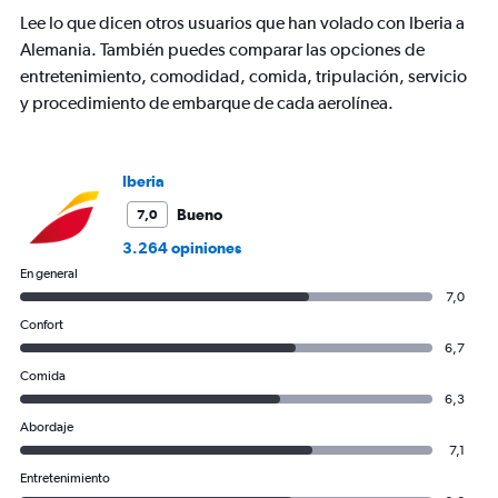
has
Lee lo que dicen otros usuarios que han volado con Iberia a
1
Y
Alemania. También puedes comparar las opciones de
axis
entretenimiento, comodidad, comida, tripulación, servicio
displaying
y procedimiento de embarque de cada aerolínea.
values.
Range:
0
to
Iberia
900.
Bueno
7,0
3.264 opiniones
En general
7,0
Confort
6,7
Comida
6,3
Abordaje
7,1
Entretenimiento