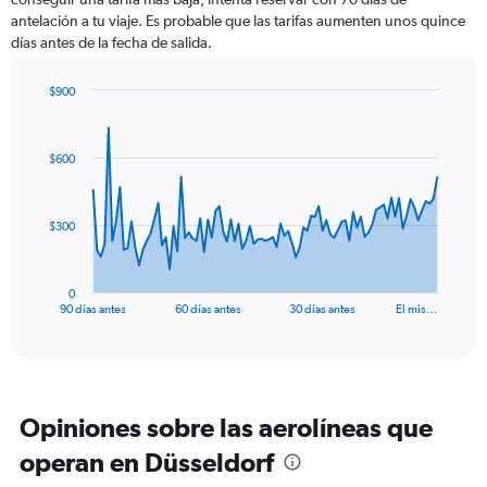
antelación a tu viaje. Es probable que las tarifas aumenten unos quince
días antes de la fecha de salida.
$900
Chart
Chart
graphic.
with
91
$600
data
points.
The
$300
chart
has
1
0
X
End
90 días antes
60 días antes
30 días antes
El mis…
of
axis
interactive
displaying
chart
categories.
Range:
91
Opiniones sobre las aerolíneas que
categories.
The
operan en Düsseldorf
chart