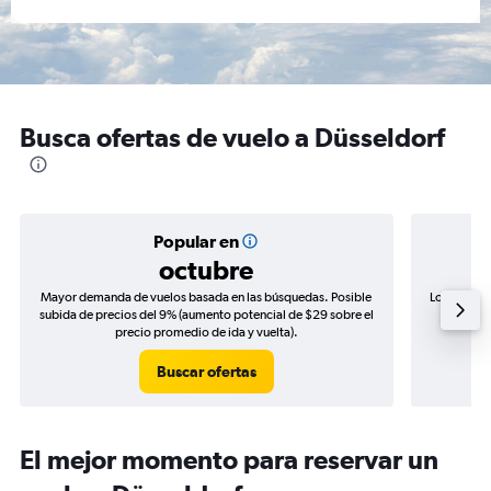
Busca ofertas de vuelo a Düsseldorf
Popular en
octubre
Mayor demanda de vuelos basada en las búsquedas. Posible
Los precio
subida de precios del 9% (aumento potencial de $29 sobre el
de precio
precio promedio de ida y vuelta).
Buscar ofertas
El mejor momento para reservar un