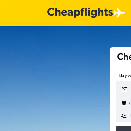
Che
Ida y v