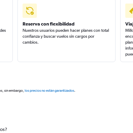
Reserva con flexibilidad
Via
edes
Nuestros usuarios pueden hacer planes con total
Mill
confianza y buscar vuelos sin cargos por
enco
cambios.
plan
info
pued
os, sin embargo,
los precios no están garantizados
.
tos?