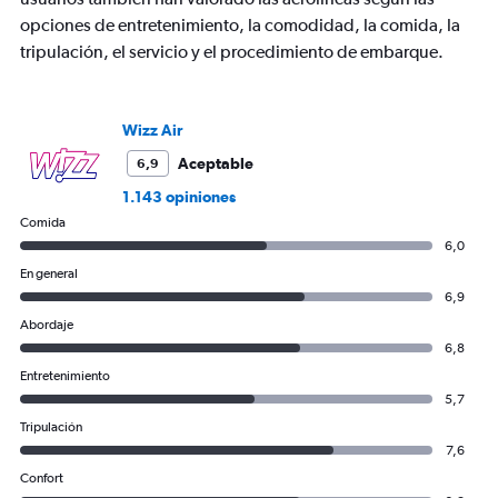
displaying
opciones de entretenimiento, la comodidad, la comida, la
Number
tripulación, el servicio y el procedimiento de embarque.
of
flights.
Range:
0
Wizz Air
to
7.5.
Aceptable
6,9
1.143 opiniones
Comida
6,0
En general
6,9
Abordaje
6,8
Entretenimiento
5,7
Tripulación
7,6
Confort