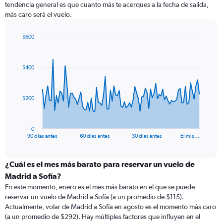
tendencia general es que cuanto más te acerques a la fecha de salida,
más caro será el vuelo.
$600
Chart
Chart
graphic.
with
91
$400
data
points.
The
$200
chart
has
1
0
X
End
90 días antes
60 días antes
30 días antes
El mis…
of
axis
interactive
displaying
chart
categories.
¿Cuál es el mes más barato para reservar un vuelo de
Range:
Madrid a Sofía?
91
En este momento, enero es el mes más barato en el que se puede
categories.
reservar un vuelo de Madrid a Sofía (a un promedio de $115).
The
Actualmente, volar de Madrid a Sofía en agosto es el momento más caro
chart
(a un promedio de $292). Hay múltiples factores que influyen en el
has