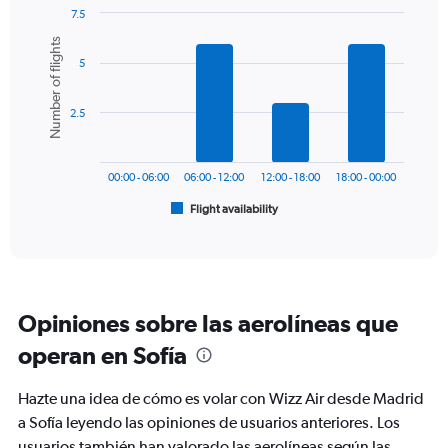
1
7.5
Y
Bar
Chart
Number of flights
graphic.
chart
axis
5
with
displaying
6
values.
bars.
Range:
2.5
0
The
to
chart
360.
has
00:00 - 06:00
06:00 - 12:00
12:00 - 18:00
18:00 - 00:00
1
Flight availability
X
End
of
axis
interactive
displaying
chart
categories.
Range:
6
Opiniones sobre las aerolíneas que
categories.
The
operan en Sofía
chart
has
Hazte una idea de cómo es volar con Wizz Air desde Madrid
1
Y
a Sofía leyendo las opiniones de usuarios anteriores. Los
axis
usuarios también han valorado las aerolíneas según las