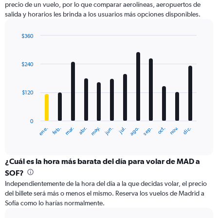
precio de un vuelo, por lo que comparar aerolíneas, aeropuertos de
1
salida y horarios les brinda a los usuarios más opciones disponibles.
Y
axis
displaying
$360
values.
Bar
Chart
Range:
graphic.
chart
with
0
$240
12
to
bars.
600.
$120
The
chart
has
0
1
ene.
feb.
mar.
abr.
may.
jun.
jul.
ago.
sep.
oct.
nov.
dic.
X
End
of
axis
interactive
displaying
chart
categories.
¿Cuál es la hora más barata del día para volar de MAD a
Range:
SOF?
12
Independientemente de la hora del día a la que decidas volar, el precio
categories.
del billete será más o menos el mismo. Reserva los vuelos de Madrid a
The
Sofía como lo harías normalmente.
chart
has