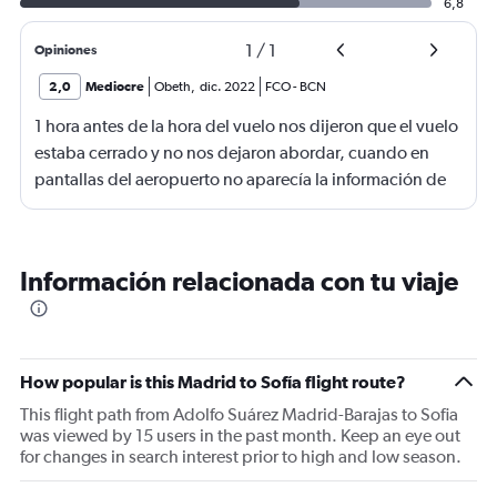
6,8
1
/
1
Opiniones
2,0
Mediocre
Obeth
,
dic. 2022
FCO
-
BCN
1 hora antes de la hora del vuelo nos dijeron que el vuelo
estaba cerrado y no nos dejaron abordar, cuando en
pantallas del aeropuerto no aparecía la información de
que se encontraban abordando, un robó total, re
venden los asientos
Información relacionada con tu viaje
How popular is this Madrid to Sofía flight route?
This flight path from Adolfo Suárez Madrid-Barajas to Sofia
was viewed by 15 users in the past month. Keep an eye out
for changes in search interest prior to high and low season.