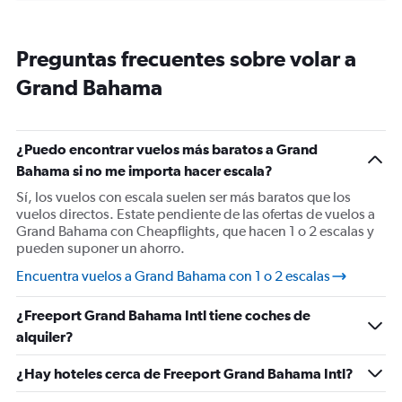
displaying
categories.
Range:
Preguntas frecuentes sobre volar a
14
categories.
Grand Bahama
The
chart
has
1
¿Puedo encontrar vuelos más baratos a Grand
Y
Bahama si no me importa hacer escala?
axis
displaying
Sí, los vuelos con escala suelen ser más baratos que los
values.
vuelos directos. Estate pendiente de las ofertas de vuelos a
Range:
Grand Bahama con Cheapflights, que hacen 1 o 2 escalas y
17.5
pueden suponer un ahorro.
to
Encuentra vuelos a Grand Bahama con 1 o 2 escalas
30.
¿Freeport Grand Bahama Intl tiene coches de
alquiler?
¿Hay hoteles cerca de Freeport Grand Bahama Intl?