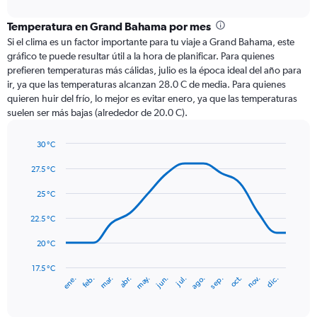
interactive
displaying
chart
categories.
Temperatura en Grand Bahama por mes
Range:
Si el clima es un factor importante para tu viaje a Grand Bahama, este
12
gráfico te puede resultar útil a la hora de planificar. Para quienes
categories.
prefieren temperaturas más cálidas, julio es la época ideal del año para
The
ir, ya que las temperaturas alcanzan 28.0 C de media. Para quienes
chart
quieren huir del frío, lo mejor es evitar enero, ya que las temperaturas
has
suelen ser más bajas (alrededor de 20.0 C).
1
Y
axis
30 °C
Line
displaying
Chart
graphic.
chart
27.5 °C
values.
with
Range:
14
25 °C
0
data
to
points.
22.5 °C
300.
The
20 °C
chart
has
17.5 °C
ene.
abr.
jul.
oct.
mar.
jun.
sep.
dic.
feb.
may.
ago.
nov.
1
End
of
X
interactive
axis
chart