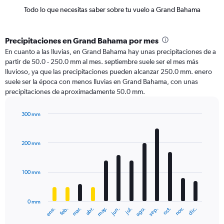
Todo lo que necesitas saber sobre tu vuelo a Grand Bahama
Precipitaciones en Grand Bahama por mes
En cuanto a las lluvias, en Grand Bahama hay unas precipitaciones de a
partir de 50.0 - 250.0 mm al mes. septiembre suele ser el mes más
lluvioso, ya que las precipitaciones pueden alcanzar 250.0 mm. enero
suele ser la época con menos lluvias en Grand Bahama, con unas
precipitaciones de aproximadamente 50.0 mm.
300 mm
Bar
Chart
graphic.
chart
with
200 mm
12
bars.
100 mm
The
chart
has
0 mm
1
ene.
abr.
jul.
oct.
mar.
jun.
sep.
dic.
feb.
may.
ago.
nov.
X
End
of
axis