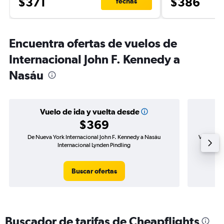
$371
$386
fechas
Encuentra ofertas de vuelos de
Internacional John F. Kennedy a
Nasáu
Vuelo de ida y vuelta desde
$369
De Nueva York Internacional John F. Kennedy a Nasáu
Vuelo de 
Internacional Lynden Pindling
Buscar ofertas
Buscador de tarifas de Cheapflights