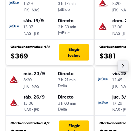
11:29
3 h 17 min
8:20
-
JetBlue
-
JFK
NAS
JFK
NAS
sáb. 19/9
Directo
dom. 27
13:07
2 h 53 min
13:06
-
JetBlue
-
NAS
JFK
NAS
JFK
Oferta encontrada el 4/8
Oferta encontrada 
Elegir
$369
$381
fechas
mié. 23/9
Directo
vie. 28/
8:20
3 h 21 min
12:45
-
Delta
-
JFK
NAS
JFK
NAS
sáb. 26/9
Directo
jue. 3/9
13:06
3 h 03 min
17:29
-
Delta
-
NAS
JFK
NAS
JFK
Oferta encontrada el 4/8
Oferta encontrada 
Elegir