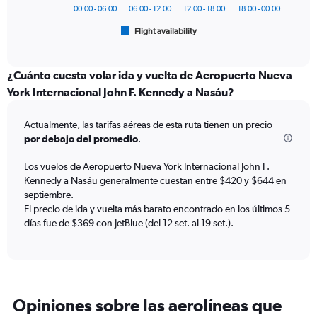
has
00:00 - 06:00
06:00 - 12:00
12:00 - 18:00
18:00 - 00:00
1
Flight availability
X
End
of
axis
interactive
displaying
chart
categories.
¿Cuánto cuesta volar ida y vuelta de Aeropuerto Nueva
Range:
York Internacional John F. Kennedy a Nasáu?
6
categories.
Actualmente, las tarifas aéreas de esta ruta tienen un precio
The
por debajo del promedio
.
chart
has
Los vuelos de Aeropuerto Nueva York Internacional John F.
1
Kennedy a Nasáu generalmente cuestan entre $420 y $644 en
Y
axis
septiembre.
displaying
El precio de ida y vuelta más barato encontrado en los últimos 5
Number
días fue de $369 con JetBlue (del 12 set. al 19 set.).
of
flights.
Range:
0
to
Opiniones sobre las aerolíneas que
24.