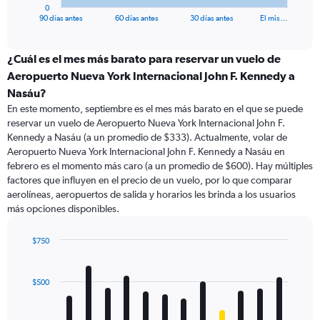
1
0
X
End
90 días antes
60 días antes
30 días antes
El mis…
of
axis
interactive
displaying
chart
categories.
¿Cuál es el mes más barato para reservar un vuelo de
Range:
Aeropuerto Nueva York Internacional John F. Kennedy a
91
Nasáu?
categories.
En este momento, septiembre es el mes más barato en el que se puede
The
reservar un vuelo de Aeropuerto Nueva York Internacional John F.
chart
Kennedy a Nasáu (a un promedio de $333). Actualmente, volar de
has
Aeropuerto Nueva York Internacional John F. Kennedy a Nasáu en
1
Y
febrero es el momento más caro (a un promedio de $600). Hay múltiples
axis
factores que influyen en el precio de un vuelo, por lo que comparar
displaying
aerolíneas, aeropuertos de salida y horarios les brinda a los usuarios
values.
más opciones disponibles.
Range:
0
$750
to
Bar
Chart
900.
graphic.
chart
with
$500
12
bars.