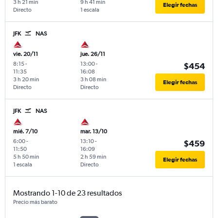
3 h 21 min
9 h 41 min
Elegir fechas
Directo
1 escala
JFK
NAS
vie. 20/11
jue. 26/11
8:15
-
13:00
-
$454
11:35
16:08
3 h 20 min
3 h 08 min
Elegir fechas
Directo
Directo
JFK
NAS
mié. 7/10
mar. 13/10
6:00
-
13:10
-
$459
11:50
16:09
5 h 50 min
2 h 59 min
Elegir fechas
1 escala
Directo
Mostrando 1-10 de 23 resultados
Precio más barato