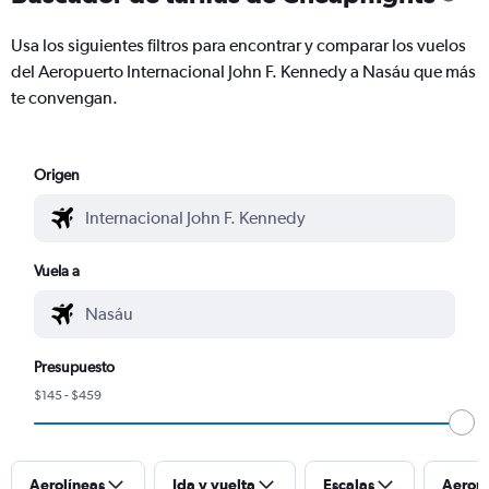
Usa los siguientes filtros para encontrar y comparar los vuelos
del Aeropuerto Internacional John F. Kennedy a Nasáu que más
te convengan.
Origen
Vuela a
Presupuesto
$145 - $459
Aerolíneas
Ida y vuelta
Escalas
Aerop