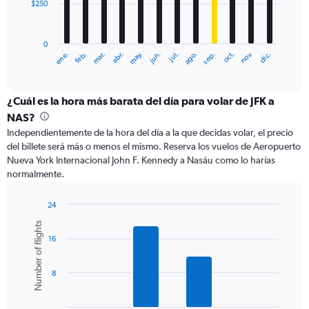
$250
The
chart
has
0
1
ene.
abr.
jul.
oct.
mar.
jun.
sep.
dic.
feb.
may.
ago.
nov.
X
End
of
axis
interactive
displaying
chart
categories.
¿Cuál es la hora más barata del día para volar de JFK a
Range:
NAS?
12
Independientemente de la hora del día a la que decidas volar, el precio
categories.
del billete será más o menos el mismo. Reserva los vuelos de Aeropuerto
The
Nueva York Internacional John F. Kennedy a Nasáu como lo harías
chart
normalmente.
has
1
Y
24
axis
Bar
Chart
Number of flights
graphic.
chart
displaying
16
with
values.
6
Range:
bars.
0
8
to
The
750.
chart