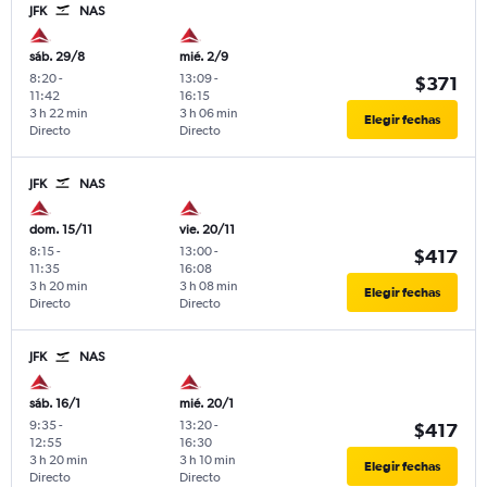
JFK
NAS
sáb. 29/8
mié. 2/9
8:20
-
13:09
-
$371
11:42
16:15
3 h 22 min
3 h 06 min
Elegir fechas
Directo
Directo
JFK
NAS
dom. 15/11
vie. 20/11
8:15
-
13:00
-
$417
11:35
16:08
3 h 20 min
3 h 08 min
Elegir fechas
Directo
Directo
JFK
NAS
sáb. 16/1
mié. 20/1
9:35
-
13:20
-
$417
12:55
16:30
3 h 20 min
3 h 10 min
Elegir fechas
Directo
Directo