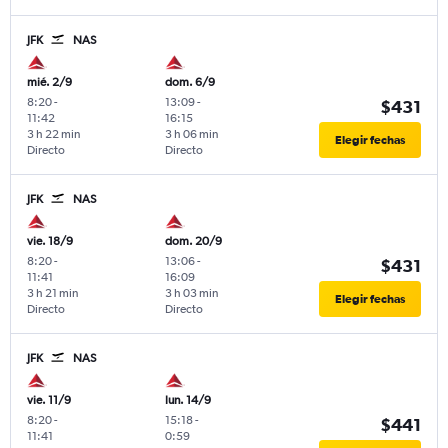
JFK
NAS
mié. 2/9
dom. 6/9
8:20
-
13:09
-
$431
11:42
16:15
3 h 22 min
3 h 06 min
Elegir fechas
Directo
Directo
JFK
NAS
vie. 18/9
dom. 20/9
8:20
-
13:06
-
$431
11:41
16:09
3 h 21 min
3 h 03 min
Elegir fechas
Directo
Directo
JFK
NAS
vie. 11/9
lun. 14/9
8:20
-
15:18
-
$441
11:41
0:59