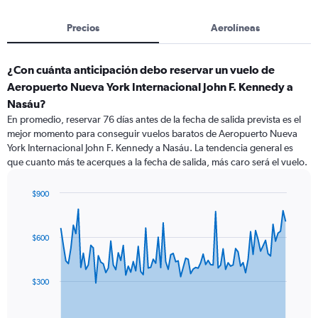
Precios
Aerolíneas
¿Con cuánta anticipación debo reservar un vuelo de
Aeropuerto Nueva York Internacional John F. Kennedy a
Nasáu?
En promedio, reservar 76 días antes de la fecha de salida prevista es el
mejor momento para conseguir vuelos baratos de Aeropuerto Nueva
York Internacional John F. Kennedy a Nasáu. La tendencia general es
que cuanto más te acerques a la fecha de salida, más caro será el vuelo.
$900
Chart
Chart
graphic.
with
91
$600
data
points.
The
$300
chart
has