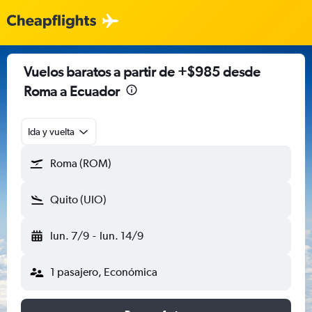
Vuelos baratos a partir de +$985 desde
Roma a Ecuador
Ida y vuelta
Roma (ROM)
Quito (UIO)
lun. 7/9
-
lun. 14/9
1 pasajero, Económica