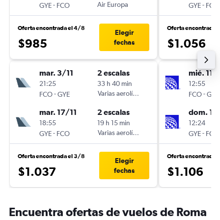
-
Air Europa
-
GYE
FCO
GYE
FCO
Oferta encontrada el 4/8
Oferta encontrada 
Elegir
$985
$1.056
fechas
mar. 3/11
2 escalas
mié. 11/
21:25
33 h 40 min
12:55
-
Varias aerolíneas
-
FCO
GYE
FCO
GYE
mar. 17/11
2 escalas
dom. 15
18:55
19 h 15 min
12:24
-
Varias aerolíneas
-
GYE
FCO
GYE
FCO
Oferta encontrada el 3/8
Oferta encontrada 
Elegir
$1.037
$1.106
fechas
Encuentra ofertas de vuelos de Roma