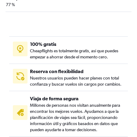
77 %
100% gratis
Cheapflights es totalmente gratis, así que puedes
empezar a ahorrar desde el momento cero.
Reserva con flexibilidad
Nuestros usuarios pueden hacer planes con total
confianza y buscar vuelos sin cargos por cambios.
Viaja de forma segura
Millones de personas nos visitan anualmente para
encontrar los mejores vuelos. Ayudamos a que la
planificación de viajes sea fácil, proporcionando
información útil y gráficos basados en datos que
pueden ayudarte a tomar decisiones.