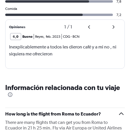
7,8
Comida
7,2
1
/
1
Opiniones
6,0
Bueno
Reyes
,
feb. 2023
CDG
-
BCN
Inexplicablemente a todos les dieron café y a mi no , ni
siquiera me ofrecieron
Información relacionada con tu viaje
How long is the flight from Roma to Ecuador?
There are many flights that can get you from Roma to
Ecuador in 21 h 25 min. Fly via Air Europa or United Airlines