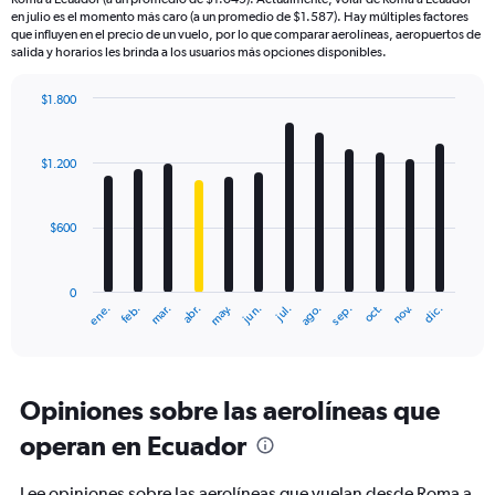
en julio es el momento más caro (a un promedio de $1.587). Hay múltiples factores
que influyen en el precio de un vuelo, por lo que comparar aerolíneas, aeropuertos de
salida y horarios les brinda a los usuarios más opciones disponibles.
$1.800
Bar
Chart
graphic.
chart
with
$1.200
12
bars.
$600
The
chart
has
0
1
mar.
jun.
sep.
dic.
ene.
abr.
jul.
oct.
feb.
may.
ago.
nov.
X
End
of
axis
interactive
displaying
chart
categories.
Range:
Opiniones sobre las aerolíneas que
12
operan en Ecuador
categories.
The
chart
Lee opiniones sobre las aerolíneas que vuelan desde Roma a