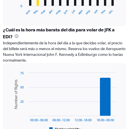
has
0
1
ene.
feb.
mar.
abr.
may.
jun.
jul.
ago.
sep.
oct.
nov.
dic.
X
End
of
axis
interactive
displaying
chart
categories.
¿Cuál es la hora más barata del día para volar de JFK a
Range:
EDI?
12
Independientemente de la hora del día a la que decidas volar, el precio
categories.
del billete será más o menos el mismo. Reserva los vuelos de Aeropuerto
The
Nueva York Internacional John F. Kennedy a Edimburgo como lo harías
chart
normalmente.
has
1
Y
75
axis
Bar
Chart
Number of flights
graphic.
chart
displaying
50
with
values.
6
Range:
bars.
0
25
to
The
1200.
chart
has
00:00 - 06:00
06:00 - 12:00
12:00 - 18:00
18:00 - 00:00
1