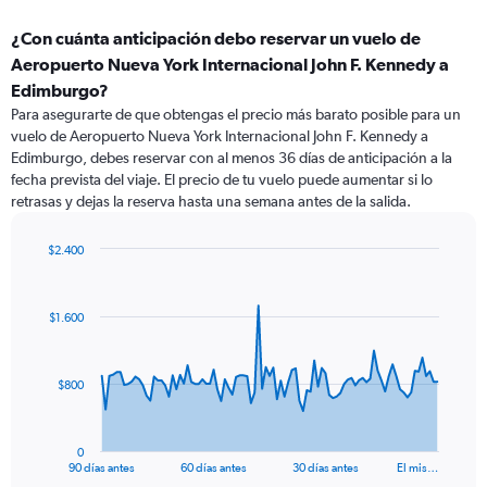
¿Con cuánta anticipación debo reservar un vuelo de
Aeropuerto Nueva York Internacional John F. Kennedy a
Edimburgo?
Para asegurarte de que obtengas el precio más barato posible para un
vuelo de Aeropuerto Nueva York Internacional John F. Kennedy a
Edimburgo, debes reservar con al menos 36 días de anticipación a la
fecha prevista del viaje. El precio de tu vuelo puede aumentar si lo
retrasas y dejas la reserva hasta una semana antes de la salida.
$2.400
Chart
Chart
graphic.
with
91
$1.600
data
points.
The
$800
chart
has
1
0
X
End
90 días antes
60 días antes
30 días antes
El mis…
of
axis