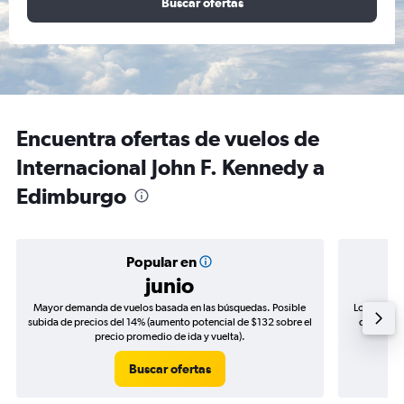
Buscar ofertas
Encuentra ofertas de vuelos de
Internacional John F. Kennedy a
Edimburgo
Popular en
junio
Mayor demanda de vuelos basada en las búsquedas. Posible
Los precio
subida de precios del 14% (aumento potencial de $132 sobre el
de precios
precio promedio de ida y vuelta).
Buscar ofertas