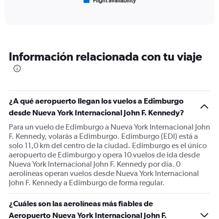
Flight availability
X
End
of
axis
interactive
displaying
chart
categories.
Range:
6
Información relacionada con tu viaje
categories.
The
chart
has
1
¿A qué aeropuerto llegan los vuelos a Edimburgo
Y
desde Nueva York Internacional John F. Kennedy?
axis
displaying
Para un vuelo de Edimburgo a Nueva York Internacional John
Number
F. Kennedy, volarás a Edimburgo. Edimburgo (EDI) está a
of
solo 11,0 km del centro de la ciudad. Edimburgo es el único
flights.
aeropuerto de Edimburgo y opera 10 vuelos de ida desde
Range:
Nueva York Internacional John F. Kennedy por día. 0
0
aerolíneas operan vuelos desde Nueva York Internacional
to
John F. Kennedy a Edimburgo de forma regular.
75.
¿Cuáles son las aerolíneas más fiables de
Aeropuerto Nueva York Internacional John F.