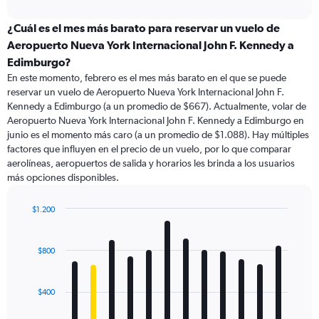
interactive
displaying
chart
categories.
¿Cuál es el mes más barato para reservar un vuelo de
Range:
Aeropuerto Nueva York Internacional John F. Kennedy a
91
Edimburgo?
categories.
En este momento, febrero es el mes más barato en el que se puede
The
reservar un vuelo de Aeropuerto Nueva York Internacional John F.
chart
Kennedy a Edimburgo (a un promedio de $667). Actualmente, volar de
has
Aeropuerto Nueva York Internacional John F. Kennedy a Edimburgo en
1
Y
junio es el momento más caro (a un promedio de $1.088). Hay múltiples
axis
factores que influyen en el precio de un vuelo, por lo que comparar
displaying
aerolíneas, aeropuertos de salida y horarios les brinda a los usuarios
values.
más opciones disponibles.
Range:
0
$1.200
to
Bar
Chart
2400.
graphic.
chart
with
$800
12
bars.
$400
The
chart