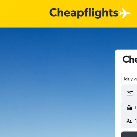
Che
Ida y v