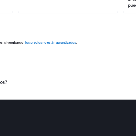
pued
os, sin embargo,
los precios no están garantizados
.
tos?