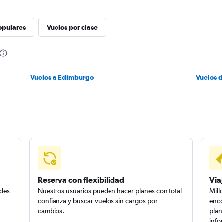
opulares
Vuelos por clase
Vuelos a Edimburgo
Vuelos 
Reserva con flexibilidad
Via
edes
Nuestros usuarios pueden hacer planes con total
Mill
confianza y buscar vuelos sin cargos por
enco
cambios.
plan
info