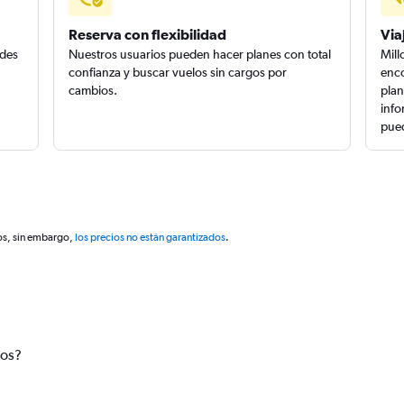
Reserva con flexibilidad
Via
edes
Nuestros usuarios pueden hacer planes con total
Mill
confianza y buscar vuelos sin cargos por
enco
cambios.
plan
info
pued
os, sin embargo,
los precios no están garantizados
.
tos?