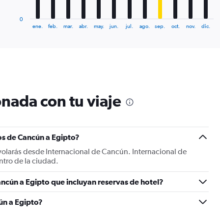
has
1
0
X
End
ene.
feb.
mar.
abr.
may.
jun.
jul.
ago.
sep.
oct.
nov.
dic.
of
axis
interactive
displaying
chart
categories.
Range:
12
categories.
The
nada con tu viaje
chart
has
1
Y
os de Cancún a Egipto?
axis
displaying
volarás desde Internacional de Cancún. Internacional de
values.
ntro de la ciudad.
Range:
0
ncún a Egipto que incluyan reservas de hotel?
to
1800.
ún a Egipto?