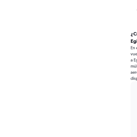
¿C
Eg
En 
vue
a E
múl
aer
dis