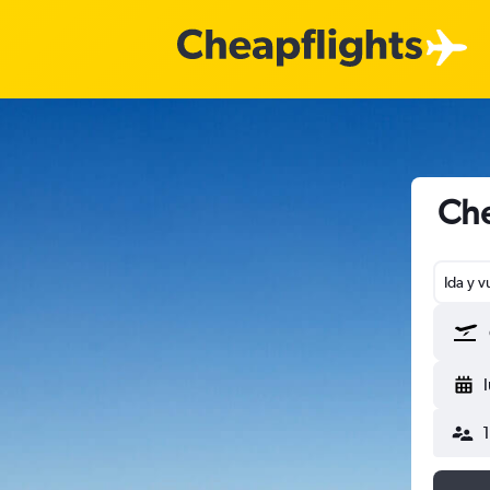
Che
Ida y v