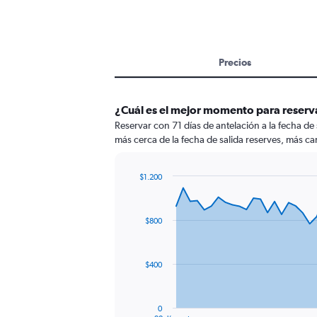
Precios
¿Cuál es el mejor momento para reserva
Reservar con 71 días de antelación a la fecha de
más cerca de la fecha de salida reserves, más car
$1.200
Chart
Chart
graphic.
with
91
$800
data
points.
The
$400
chart
has
1
0
End