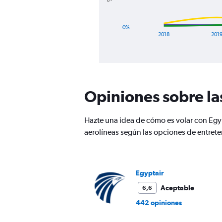
has
1
X
0%
axis
2018
201
displaying
End
categories.
of
Range:
interactive
8
chart
categories.
The
Opiniones sobre la
chart
has
1
Hazte una idea de cómo es volar con Egyp
Y
aerolíneas según las opciones de entrete
axis
displaying
%
de
Egyptair
popularidad.
Range:
Aceptable
6,6
0
to
442 opiniones
120.