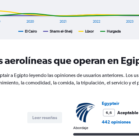
9
2020
2021
2022
2023
El Cairo
Sharm el-Sheij
Lúxor
Hurgada
s aerolíneas que operan en Egi
tair a Egipto leyendo las opiniones de usuarios anteriores. Los u
nimiento, la comodidad, la comida, la tripulación, el servicio y 
Egyptair
Aceptable
6,6
Leer reseñas
442 opiniones
Abordaje