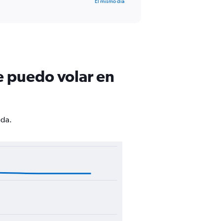
El mismo día
e puedo volar en
ada.