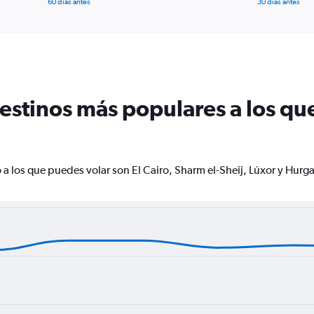
60 días antes
30 días antes
destinos más populares a los qu
a los que puedes volar son El Cairo, Sharm el-Sheij, Lúxor y Hurg