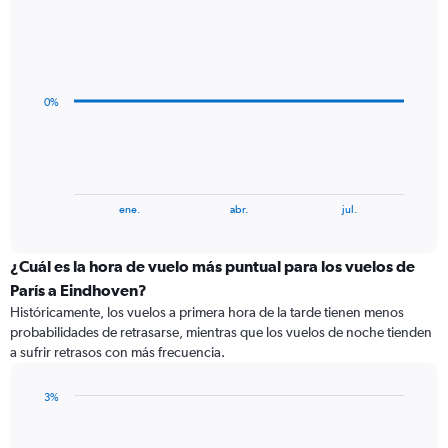
Line
Chart
graphic.
chart
with
5
data
0%
points.
The
chart
has
1
End
ene.
abr.
jul.
of
X
interactive
axis
chart
displaying
¿Cuál es la hora de vuelo más puntual para los vuelos de
categories.
París a Eindhoven?
Range:
Históricamente, los vuelos a primera hora de la tarde tienen menos
5
probabilidades de retrasarse, mientras que los vuelos de noche tienden
categories.
a sufrir retrasos con más frecuencia.
The
chart
has
3%
1
Bar
Chart
Y
graphic.
chart
with