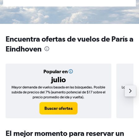
Encuentra ofertas de vuelos de París a
Eindhoven
Popular en
julio
Mayor demanda de vuelos basada en las búsquedas. Posible
Los precio
subida de precios del 7% (aumento potencial de $17 sobre el
de precio
precio promedio de ida y vuelta).
Buscar ofertas
El mejor momento para reservar un