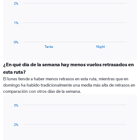
axis
2%
2
displaying
bars.
values.
Range:
The
1%
-0.5
chart
to
has
0.5.
1
0%
X
End
Tarde
Night
of
axis
interactive
displaying
chart
categories.
¿En qué día de la semana hay menos vuelos retrasados en
Range:
esta ruta?
2
El lunes tiende a haber menos retrasos en esta ruta, mientras que en
categories.
domingo ha habido tradicionalmente una media más alta de retrasos en
The
comparación con otros días de la semana.
chart
has
1
3%
Y
Bar
Chart
graphic.
chart
axis
with
displaying
2%
2
values.
bars.
Range: