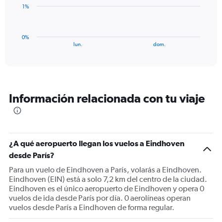
0
The
1%
to
chart
3.
has
1
0%
X
End
lun.
dom.
of
axis
interactive
displaying
chart
categories.
Range:
2
Información relacionada con tu viaje
categories.
The
chart
has
1
¿A qué aeropuerto llegan los vuelos a Eindhoven
Y
desde París?
axis
displaying
Para un vuelo de Eindhoven a París, volarás a Eindhoven.
values.
Eindhoven (EIN) está a solo 7,2 km del centro de la ciudad.
Range:
Eindhoven es el único aeropuerto de Eindhoven y opera 0
0
vuelos de ida desde París por día. 0 aerolíneas operan
to
vuelos desde París a Eindhoven de forma regular.
3.