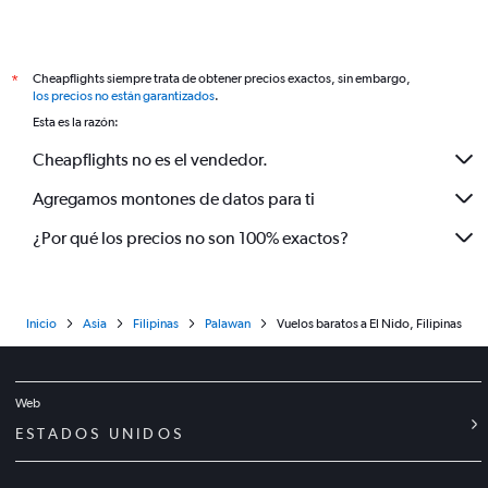
Cheapflights siempre trata de obtener precios exactos, sin embargo,
*
los precios no están garantizados
.
Esta es la razón:
Cheapflights no es el vendedor.
Agregamos montones de datos para ti
¿Por qué los precios no son 100% exactos?
Inicio
Asia
Filipinas
Palawan
Vuelos baratos a El Nido, Filipinas
Web
ESTADOS UNIDOS