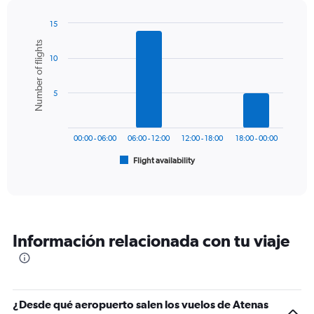
has
1
15
Y
Bar
Chart
Number of flights
graphic.
chart
axis
10
with
displaying
6
values.
bars.
Range:
5
0
The
to
chart
360.
has
00:00 - 06:00
06:00 - 12:00
12:00 - 18:00
18:00 - 00:00
1
Flight availability
X
End
of
axis
interactive
displaying
chart
categories.
Range:
6
Información relacionada con tu viaje
categories.
The
chart
has
1
¿Desde qué aeropuerto salen los vuelos de Atenas
Y