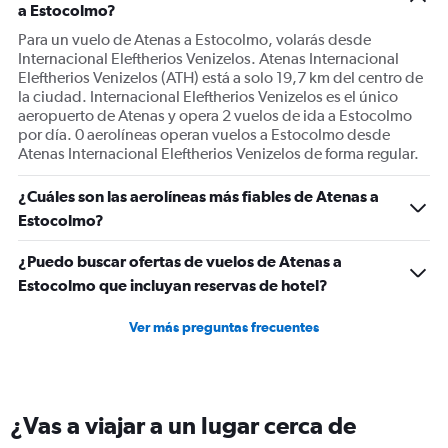
a Estocolmo?
axis
displaying
Para un vuelo de Atenas a Estocolmo, volarás desde
Number
Internacional Eleftherios Venizelos. Atenas Internacional
of
Eleftherios Venizelos (ATH) está a solo 19,7 km del centro de
flights.
la ciudad. Internacional Eleftherios Venizelos es el único
Range:
aeropuerto de Atenas y opera 2 vuelos de ida a Estocolmo
0
por día. 0 aerolíneas operan vuelos a Estocolmo desde
to
Atenas Internacional Eleftherios Venizelos de forma regular.
15.
¿Cuáles son las aerolíneas más fiables de Atenas a
Estocolmo?
¿Puedo buscar ofertas de vuelos de Atenas a
Estocolmo que incluyan reservas de hotel?
Ver más preguntas frecuentes
¿Vas a viajar a un lugar cerca de