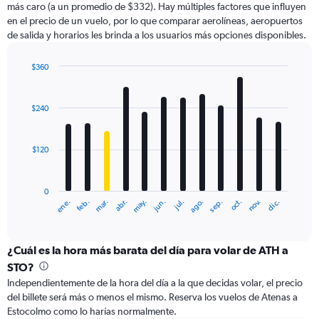
más caro (a un promedio de $332). Hay múltiples factores que influyen
has
en el precio de un vuelo, por lo que comparar aerolíneas, aeropuertos
1
de salida y horarios les brinda a los usuarios más opciones disponibles.
Y
axis
displaying
$360
values.
Bar
Chart
Range:
graphic.
chart
with
0
$240
12
to
bars.
600.
$120
The
chart
has
0
1
ene.
feb.
mar.
abr.
may.
jun.
jul.
ago.
sep.
oct.
nov.
dic.
X
End
of
axis
interactive
displaying
chart
categories.
¿Cuál es la hora más barata del día para volar de ATH a
Range:
STO?
12
Independientemente de la hora del día a la que decidas volar, el precio
categories.
del billete será más o menos el mismo. Reserva los vuelos de Atenas a
The
Estocolmo como lo harías normalmente.
chart