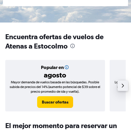
Encuentra ofertas de vuelos de
Atenas a Estocolmo
Popular en
agosto
Mayor demanda de vuelos basada en las búsquedas. Posible
Los precio
subida de precios del 14% (aumento potencial de $39 sobre el
de precio
precio promedio de ida y vuelta).
Buscar ofertas
El mejor momento para reservar un