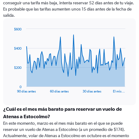
conseguir una tarifa más baja, intenta reservar 52 días antes de tu viaje.
Es probable que las tarifas aumenten unos 15 días antes de la fecha de
salida.
$600
Chart
Chart
graphic.
with
91
$400
data
points.
The
$200
chart
has
1
0
X
End
90 días antes
60 días antes
30 días antes
El mis…
of
axis
interactive
displaying
chart
categories.
¿Cuál es el mes más barato para reservar un vuelo de
Range:
Atenas a Estocolmo?
91
En este momento, marzo es el mes más barato en el que se puede
categories.
reservar un vuelo de Atenas a Estocolmo (a un promedio de $174).
The
Actualmente, volar de Atenas a Estocolmo en octubre es el momento
chart