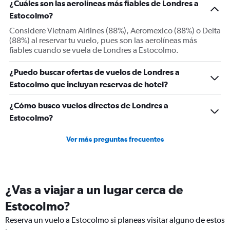
¿Cuáles son las aerolíneas más fiables de Londres a
2
Y
Estocolmo?
axes
Considere Vietnam Airlines (88%), Aeromexico (88%) o Delta
displaying
(88%) al reservar tu vuelo, pues son las aerolíneas más
Avg.
fiables cuando se vuela de Londres a Estocolmo.
Price
and
¿Puedo buscar ofertas de vuelos de Londres a
Number
of
Estocolmo que incluyan reservas de hotel?
flights.
¿Cómo busco vuelos directos de Londres a
Estocolmo?
Ver más preguntas frecuentes
¿Vas a viajar a un lugar cerca de
Estocolmo?
Reserva un vuelo a Estocolmo si planeas visitar alguno de estos