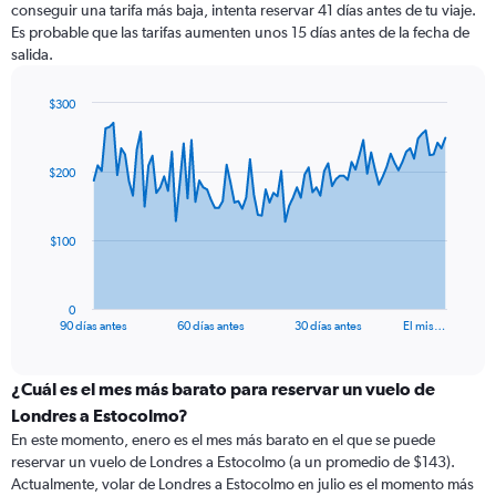
conseguir una tarifa más baja, intenta reservar 41 días antes de tu viaje.
Es probable que las tarifas aumenten unos 15 días antes de la fecha de
salida.
$300
Chart
Chart
graphic.
with
91
$200
data
points.
The
$100
chart
has
1
0
X
End
90 días antes
60 días antes
30 días antes
El mis…
of
axis
interactive
displaying
chart
categories.
¿Cuál es el mes más barato para reservar un vuelo de
Range:
Londres a Estocolmo?
91
En este momento, enero es el mes más barato en el que se puede
categories.
reservar un vuelo de Londres a Estocolmo (a un promedio de $143).
The
Actualmente, volar de Londres a Estocolmo en julio es el momento más
chart