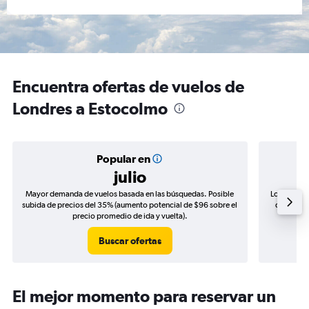
Encuentra ofertas de vuelos de
Londres a Estocolmo
Popular en
julio
Mayor demanda de vuelos basada en las búsquedas. Posible
Los precio
subida de precios del 35% (aumento potencial de $96 sobre el
de precio
precio promedio de ida y vuelta).
Buscar ofertas
El mejor momento para reservar un