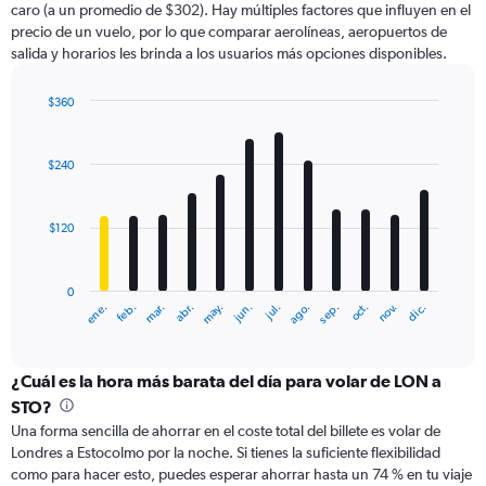
caro (a un promedio de $302). Hay múltiples factores que influyen en el
has
precio de un vuelo, por lo que comparar aerolíneas, aeropuertos de
1
salida y horarios les brinda a los usuarios más opciones disponibles.
Y
axis
displaying
$360
values.
Bar
Chart
Range:
graphic.
chart
with
0
$240
12
to
bars.
300.
$120
The
chart
has
0
1
ene.
feb.
mar.
abr.
may.
jun.
jul.
ago.
sep.
oct.
nov.
dic.
X
End
of
axis
interactive
displaying
chart
categories.
¿Cuál es la hora más barata del día para volar de LON a
Range:
STO?
12
Una forma sencilla de ahorrar en el coste total del billete es volar de
categories.
Londres a Estocolmo por la noche. Si tienes la suficiente flexibilidad
The
como para hacer esto, puedes esperar ahorrar hasta un 74 % en tu viaje
chart