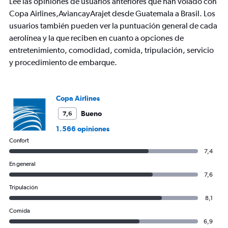
Lee las opiniones de usuarios anteriores que han volado con
has
Copa Airlines,AviancayArajet desde Guatemala a Brasil. Los
1
usuarios también pueden ver la puntuación general de cada
Y
axis
aerolínea y la que reciben en cuanto a opciones de
displaying
entretenimiento, comodidad, comida, tripulación, servicio
values.
y procedimiento de embarque.
Range:
0
to
1200.
Copa Airlines
Bueno
7,6
1.566 opiniones
Confort
7,4
En general
7,6
Tripulación
8,1
Comida
6,9