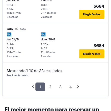
jue. 27/8
mar. 1/9
6:24
-
1:30
-
$684
4:05
21:36
18 h 41 min
23 h 06 min
Elegir fechas
2 escalas
2 escalas
GUA
GIG
lun. 24/8
dom. 30/8
6:24
-
1:25
-
$684
0:25
9:33
15 h 01 min
11 h 08 min
Elegir fechas
2 escalas
1 escala
Mostrando 1-10 de 33 resultados
Precio más barato
1
2
3
4
El mejor momento para reservar un