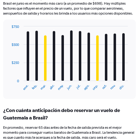
Brasil en junio es el momento más caro (a un promedio de $698). Hay múltiples
factores que influyen en el precio de un vuelo, por lo que comparar aerolíneas,
aeropuertos de salida y horarios les brinda a los usuarios más opciones disponibles.
$750
Bar
Chart
graphic.
chart
with
$500
12
bars.
$250
The
chart
has
0
1
ene.
feb.
mar.
abr.
may.
jun.
jul.
ago.
sep.
oct.
nov.
dic.
X
End
of
axis
interactive
displaying
chart
categories.
¿Con cuánta anticipación debo reservar un vuelo de
Range:
Guatemala a Brasil?
12
categories.
En promedio, reservar 65 días antes de la fecha de salida prevista es el mejor
The
momento para conseguir vuelos baratos de Guatemala a Brasil. La tendencia general
chart
es que cuanto más te acerques a la fecha de salida, más caro será el vuelo.