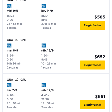
GUA
CNF
mié. 9/9
lun. 14/9
16:25
-
8:30
-
$585
0:20
8:46
28 h 55 min
27 h 16 min
Elegir fechas
1 escala
1 escala
GUA
CNF
mar. 8/9
sáb. 12/9
6:24
-
1:20
-
$652
0:20
8:46
14 h 56 min
10 h 26 min
Elegir fechas
2 escalas
1 escala
GUA
GRU
lun. 7/9
sáb. 12/9
4:20
-
4:45
-
$661
6:30
21:36
23 h 10 min
19 h 51 min
Elegir fechas
1 escala
2 escalas