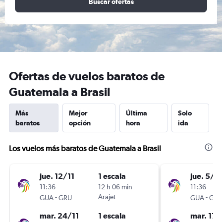
Buscar ofertas
Ofertas de vuelos baratos de
Guatemala a Brasil
Más
Mejor
Última
Solo
baratos
opción
hora
ida
Los vuelos más baratos de Guatemala a Brasil
jue. 12/11
1 escala
jue. 5/11
11:36
12 h 06 min
11:36
-
Arajet
-
GUA
GRU
GUA
GR
mar. 24/11
1 escala
mar. 17/