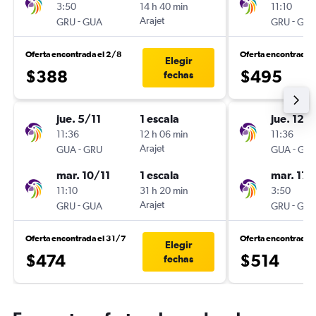
3:50
14 h 40 min
11:10
-
Arajet
-
GRU
GUA
GRU
GU
Oferta encontrada el 2/8
Oferta encontrada 
Elegir
$388
$495
fechas
jue. 5/11
1 escala
jue. 12/1
11:36
12 h 06 min
11:36
-
Arajet
-
GUA
GRU
GUA
GR
mar. 10/11
1 escala
mar. 17/
11:10
31 h 20 min
3:50
-
Arajet
-
GRU
GUA
GRU
GU
Oferta encontrada el 31/7
Oferta encontrada 
Elegir
$474
$514
fechas