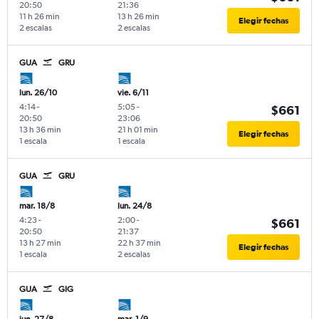
20:50
21:36
11 h 26 min
13 h 26 min
Elegir fechas
2 escalas
2 escalas
GUA
GRU
lun. 26/10
vie. 6/11
4:14
-
5:05
-
$661
20:50
23:06
13 h 36 min
21 h 01 min
Elegir fechas
1 escala
1 escala
GUA
GRU
mar. 18/8
lun. 24/8
4:23
-
2:00
-
$661
20:50
21:37
13 h 27 min
22 h 37 min
Elegir fechas
1 escala
2 escalas
GUA
GIG