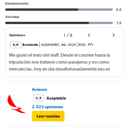
Entretenimiento
6,8
Abordaje
7,8
1
/
8
Opiniones
8,0
Excelente
ALEJANDRO
,
feb. 2024
BOG
-
PTY
Me gustó el trato del staff. Desde el counter hasta la
tripulación nos trataron como pasajeros y no como
mercancías, hoy en día desafortunadamente eso se
debe resaltar en una aerolínea, esa es ahora la diferencia
de viajar o no en una aerolínea low-cost. Por mejorar la
comida, solo paquetes que no aportan nada.
Avianca
Aceptable
6,5
2.523 opiniones
Leer reseñas