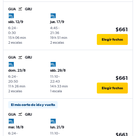
GUA
GRU
sáb. 12/9
jue. 17/9
6:24
-
4:45
-
$661
0:30
21:36
15 h 06 min
19 h 51 min
Elegir fechas
2 escalas
2 escalas
GUA
GRU
dom. 23/8
sáb. 29/8
6:24
-
11:10
-
$661
20:50
22:43
11 h 26 min
14 h 33 min
Elegir fechas
2 escalas
1 escala
El más corto de ida y vuelta
GUA
GRU
mar. 18/8
lun. 21/9
6:24
-
11:10
-
$661