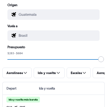
Origen
Vuela a
Presupuesto
$283 - $684
Aerolíneas
Ida y vuelta
Escalas
Aerop
Depart
Ida y vuelta
Ida y vuelta más barata