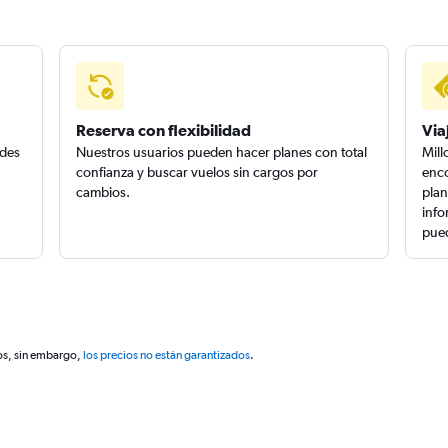
Reserva con flexibilidad
Via
edes
Nuestros usuarios pueden hacer planes con total
Mill
confianza y buscar vuelos sin cargos por
enco
cambios.
plan
info
pued
os, sin embargo,
los precios no están garantizados
.