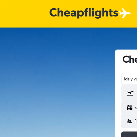
Che
Ida y v