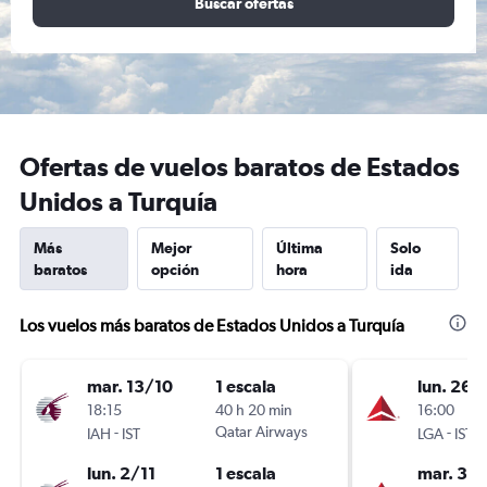
Buscar ofertas
Ofertas de vuelos baratos de Estados
Unidos a Turquía
Más
Mejor
Última
Solo
baratos
opción
hora
ida
Los vuelos más baratos de Estados Unidos a Turquía
mar. 13/10
1 escala
lun. 26/
18:15
40 h 20 min
16:00
-
Qatar Airways
-
IAH
IST
LGA
IST
lun. 2/11
1 escala
mar. 3/1