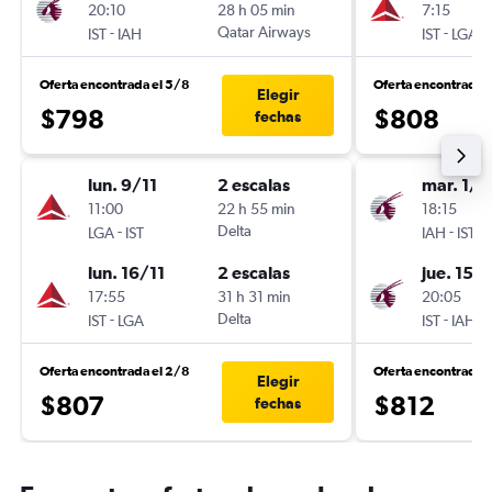
20:10
28 h 05 min
7:15
-
Qatar Airways
-
IST
IAH
IST
LGA
Oferta encontrada el 5/8
Oferta encontrada 
Elegir
$798
$808
fechas
lun. 9/11
2 escalas
mar. 1/9
11:00
22 h 55 min
18:15
-
Delta
-
LGA
IST
IAH
IST
lun. 16/11
2 escalas
jue. 15/
17:55
31 h 31 min
20:05
-
Delta
-
IST
LGA
IST
IAH
Oferta encontrada el 2/8
Oferta encontrada 
Elegir
$807
$812
fechas