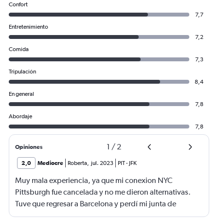
Confort
0
7,7
to
1200.
Entretenimiento
7,2
Comida
7,3
Tripulación
8,4
En general
7,8
Abordaje
7,8
1
/
2
Opiniones
2,0
Mediocre
Roberta
,
jul. 2023
PIT
-
JFK
Muy mala experiencia, ya que mi conexion NYC
Pittsburgh fue cancelada y no me dieron alternativas.
Tuve que regresar a Barcelona y perdí mi junta de
trabajo. Fatal Delta.