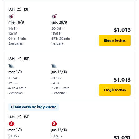
IAH
IST
mié. 16/9
sáb. 26/9
14:34
-
20:05
-
$1.016
12:15
15:55
61 h 41 min
27 h 50 min
Elegir fechas
2 escalas
1 escala
IAH
IST
mar. 1/9
jue. 15/10
11:54
-
13:50
-
$1.018
12:35
14:11
40 h 41 min
32 h 21 min
Elegir fechas
2 escalas
2 escalas
El más corto de ida y vuelta
IAH
IST
mar. 1/9
jue. 15/10
21:15
-
14:25
-
$1.031