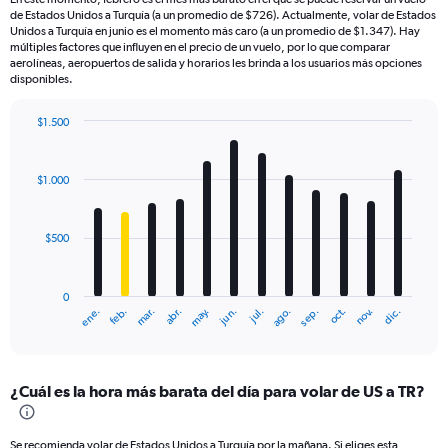
de Estados Unidos a Turquía (a un promedio de $726). Actualmente, volar de Estados
Unidos a Turquía en junio es el momento más caro (a un promedio de $1.347). Hay
múltiples factores que influyen en el precio de un vuelo, por lo que comparar
aerolíneas, aeropuertos de salida y horarios les brinda a los usuarios más opciones
disponibles.
$1.500
Bar
Chart
graphic.
chart
with
$1.000
12
bars.
$500
The
chart
has
0
1
mar.
jun.
sep.
dic.
ene.
abr.
jul.
oct.
feb.
may.
ago.
nov.
X
End
of
axis
interactive
displaying
chart
categories.
¿Cuál es la hora más barata del día para volar de US a TR?
Range:
12
categories.
Se recomienda volar de Estados Unidos a Turquía por la mañana. Si eliges esta