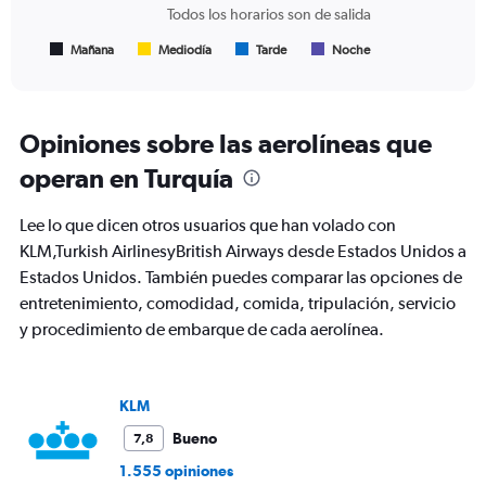
chart
Todos los horarios son de salida
has
1
Mañana
Mediodía
Tarde
Noche
End
of
X
interactive
axis
chart
displaying
Todos
Opiniones sobre las aerolíneas que
los
operan en Turquía
horarios
son
de
Lee lo que dicen otros usuarios que han volado con
salida.
KLM,Turkish AirlinesyBritish Airways desde Estados Unidos a
Range:
Estados Unidos. También puedes comparar las opciones de
7
categories.
entretenimiento, comodidad, comida, tripulación, servicio
The
y procedimiento de embarque de cada aerolínea.
chart
has
1
Y
KLM
axis
Bueno
7,8
displaying
values.
1.555 opiniones
Range: