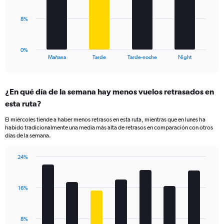
Range:
10
The
8%
to
chart
35.
has
1
0%
X
End
Mañana
Tarde
Tarde-noche
Night
of
axis
interactive
displaying
chart
categories.
¿En qué día de la semana hay menos vuelos retrasados en
Range:
esta ruta?
4
categories.
El miércoles tiende a haber menos retrasos en esta ruta, mientras que en lunes ha
The
habido tradicionalmente una media más alta de retrasos en comparación con otros
chart
días de la semana.
has
1
24%
Y
Bar
Chart
axis
graphic.
chart
displaying
with
values.
16%
7
Range:
bars.
0
to
The
8%