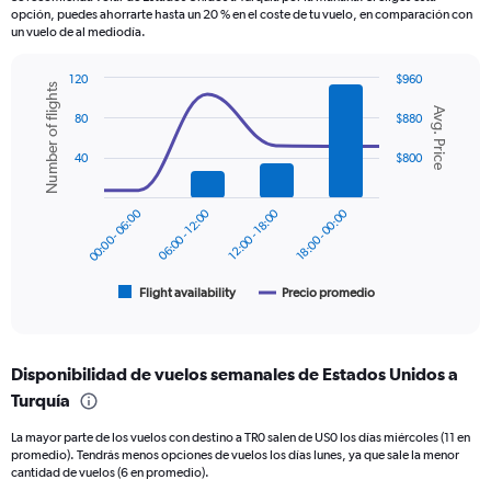
The
opción, puedes ahorrarte hasta un 20 % en el coste de tu vuelo, en comparación con
chart
un vuelo de al mediodía.
has
1
120
$960
Y
Number of flights
Combination
Chart
axis
Avg. Price
graphic.
chart
80
$880
displaying
with
values.
2
40
$800
data
Range:
series.
0
to
00:00 - 06:00
06:00 - 12:00
12:00 - 18:00
18:00 - 00:00
The
1500.
chart
has
1
Flight availability
Precio promedio
End
of
X
interactive
axis
chart
displaying
Disponibilidad de vuelos semanales de Estados Unidos a
categories.
Range:
Turquía
6
La mayor parte de los vuelos con destino a TR0 salen de US0 los días miércoles (11 en
categories.
promedio). Tendrás menos opciones de vuelos los días lunes, ya que sale la menor
The
cantidad de vuelos (6 en promedio).
chart