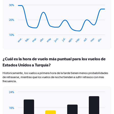
axis
with
30%
displaying
14
values.
data
Range:
points.
0
20%
to
The
12.
chart
has
10%
ene.
abr.
jul.
oct.
mar.
jun.
sep.
dic.
feb.
may.
ago.
nov.
1
End
of
X
interactive
axis
chart
displaying
¿Cuál es la hora de vuelo más puntual para los vuelos de
categories.
Range:
Estados Unidos a Turquía?
14
Históricamente, los vuelos a primera hora de la tarde tienen menos probabilidades
categories.
de retrasarse, mientras que los vuelos de noche tienden a sufrir retrasos con más
The
frecuencia.
chart
has
24%
1
Bar
Chart
Y
graphic.
chart
axis
with
displaying
16%
4
values.
bars.