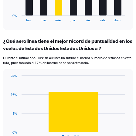
24.
chart
has
1
0%
X
End
lun.
mar.
mié.
jue.
vie.
sáb.
dom.
of
axis
interactive
displaying
chart
categories.
¿Qué aerolínea tiene el mejor récord de puntualidad en los
Range:
vuelos de Estados Unidos Estados Unidos a ?
7
categories.
Durante el último año, Turkish Airlines ha sufrido el menor número de retrasos en esta
The
ruta, pues tan solo el 17 % de los vuelos se han retrasado.
chart
has
24%
1
Bar
Chart
Y
graphic.
chart
axis
with
displaying
16%
1
values.
bar.
Range:
0
The
8%
to
chart
24.
has
1
0%
End