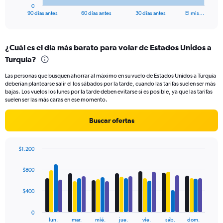
1
0
X
End
90 días antes
60 días antes
30 días antes
El mis…
of
axis
interactive
displaying
chart
categories.
¿Cuál es el día más barato para volar de Estados Unidos a
Range:
Turquía?
91
categories.
Las personas que busquen ahorrar al máximo en su vuelo de Estados Unidos a Turquía
The
deberían plantearse salir el los sábados por la tarde, cuando las tarifas suelen ser más
chart
bajas. Los vuelos los lunes por la tarde deben evitarse si es posible, ya que las tarifas
has
suelen ser las más caras en ese momento.
1
Y
Buscar ofertas
axis
displaying
values.
$1.200
Range:
Bar
Chart
0
graphic.
chart
$800
to
with
1500.
4
data
$400
series.
0
The
lun.
mar.
mié.
jue.
vie.
sáb.
dom.