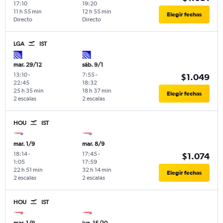
17:10
19:20
11 h 55 min
12 h 55 min
Elegir fechas
Directo
Directo
LGA
IST
mar. 29/12
sáb. 9/1
13:10
-
7:55
-
$1.049
22:45
18:32
25 h 35 min
18 h 37 min
Elegir fechas
2 escalas
2 escalas
HOU
IST
mar. 1/9
mar. 8/9
18:14
-
17:45
-
$1.074
1:05
17:59
22 h 51 min
32 h 14 min
Elegir fechas
2 escalas
2 escalas
HOU
IST