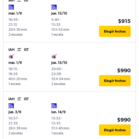
IAH
IST
mar. 1/9
jue. 15/10
16:45
-
5:40
-
$915
21:15
13:35
20 h 30 min
15 h 55 min
Elegir fechas
2 escalas
1 escala
IAH
IST
mar. 1/9
jue. 15/10
18:15
-
20:05
-
$990
18:35
23:59
40 h 20 min
35 h 54 min
Elegir fechas
1 escala
2 escalas
IAH
IST
jue. 3/9
lun. 14/9
10:57
-
13:55
-
$990
21:35
13:35
26 h 38 min
31 h 40 min
Elegir fechas
2 escalas
1 escala