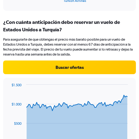
X
Turkish Airlines
of
axis
interactive
displaying
chart
categories.
¿Con cuánta anticipación debo reservar un vuelo de
Range:
Estados Unidos a Turquía?
1
categories.
Para asegurarte de que obtengas el precio más barato posible para un vuelo de
The
Estados Unidos a Turquía, debes reservar con al menos 67 días de anticipación a la
chart
fecha prevista del viaje. El precio de tu vuelo puede aumentar si lo retrasas y dejas la
has
reserva hasta una semana antes de la salida.
1
Y
Buscar ofertas
axis
displaying
values.
$1.500
Range:
Chart
Chart
0
graphic.
with
to
91
$1.000
data
24.
points.
The
$500
chart
has