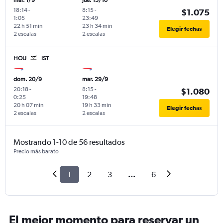
mar. 1/9
jue. 15/10
18:14
-
8:15
-
$1.075
1:05
23:49
22 h 51 min
23 h 34 min
Elegir fechas
2 escalas
2 escalas
HOU
IST
dom. 20/9
mar. 29/9
20:18
-
8:15
-
$1.080
0:25
19:48
20 h 07 min
19 h 33 min
Elegir fechas
2 escalas
2 escalas
Mostrando 1-10 de 56 resultados
Precio más barato
1
2
3
...
6
El mejor momento para reservar un