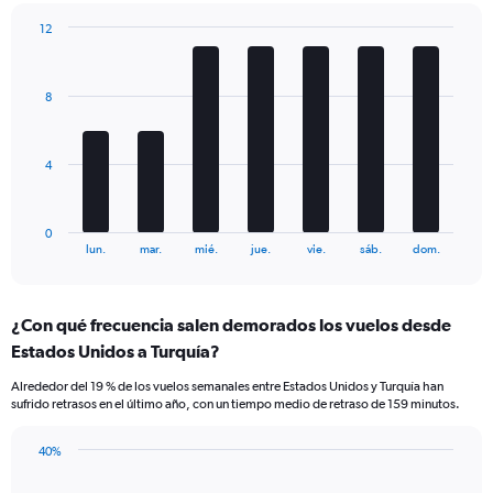
has
12
2
Bar
Y
Chart
graphic.
chart
axes
with
displaying
8
7
Avg.
bars.
Price
and
The
4
Number
chart
of
has
flights.
1
0
X
End
lun.
mar.
mié.
jue.
vie.
sáb.
dom.
of
axis
interactive
displaying
chart
categories.
¿Con qué frecuencia salen demorados los vuelos desde
Range:
Estados Unidos a Turquía?
7
categories.
Alrededor del 19 % de los vuelos semanales entre Estados Unidos y Turquía han
The
sufrido retrasos en el último año, con un tiempo medio de retraso de 159 minutos.
chart
has
40%
1
Line
Chart
Y
graphic.
chart