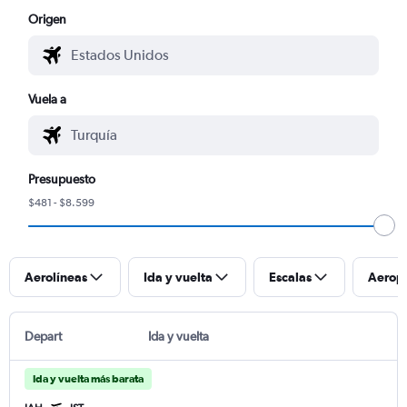
Origen
Vuela a
Presupuesto
$481 - $8.599
Aerolíneas
Ida y vuelta
Escalas
Aerop
Depart
Ida y vuelta
Ida y vuelta más barata