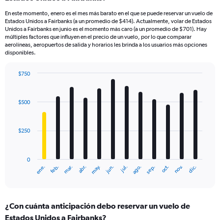
En este momento, enero es el mes más barato en el que se puede reservar un vuelo de
Estados Unidos a Fairbanks (a un promedio de $414). Actualmente, volar de Estados
Unidos a Fairbanks en junio es el momento más caro (a un promedio de $701). Hay
múltiples factores que influyen en el precio de un vuelo, por lo que comparar
aerolíneas, aeropuertos de salida y horarios les brinda a los usuarios más opciones
disponibles.
$750
Bar
Chart
graphic.
chart
with
$500
12
bars.
$250
The
chart
has
0
1
ene.
feb.
mar.
abr.
may.
jun.
jul.
ago.
sep.
oct.
nov.
dic.
X
End
of
axis
interactive
displaying
chart
categories.
¿Con cuánta anticipación debo reservar un vuelo de
Range:
Estados Unidos a Fairbanks?
12