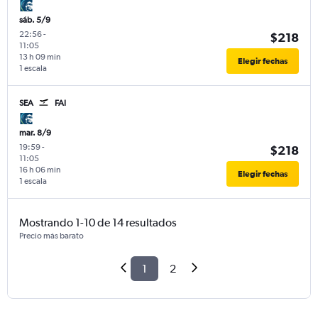
sáb. 5/9
22:56
-
$218
11:05
13 h 09 min
Elegir fechas
1 escala
SEA
FAI
mar. 8/9
19:59
-
$218
11:05
16 h 06 min
Elegir fechas
1 escala
Mostrando 1-10 de 14 resultados
Precio más barato
1
2