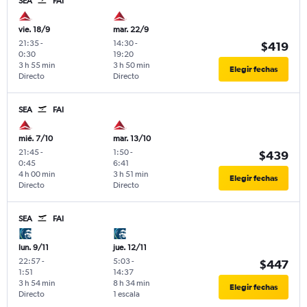
SEA
FAI
vie. 18/9
mar. 22/9
21:35
-
14:30
-
$419
0:30
19:20
3 h 55 min
3 h 50 min
Elegir fechas
Directo
Directo
SEA
FAI
mié. 7/10
mar. 13/10
21:45
-
1:50
-
$439
0:45
6:41
4 h 00 min
3 h 51 min
Elegir fechas
Directo
Directo
SEA
FAI
lun. 9/11
jue. 12/11
22:57
-
5:03
-
$447
1:51
14:37
3 h 54 min
8 h 34 min
Elegir fechas
Directo
1 escala