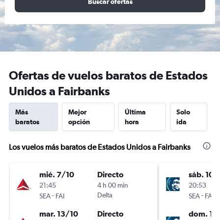
Buscar ofertas
Ofertas de vuelos baratos de Estados
Unidos a Fairbanks
Más
Mejor
Última
Solo
baratos
opción
hora
ida
Los vuelos más baratos de Estados Unidos a Fairbanks
mié. 7/10
Directo
sáb. 10/
21:45
4 h 00 min
20:53
-
Delta
-
SEA
FAI
SEA
FAI
mar. 13/10
Directo
dom. 11