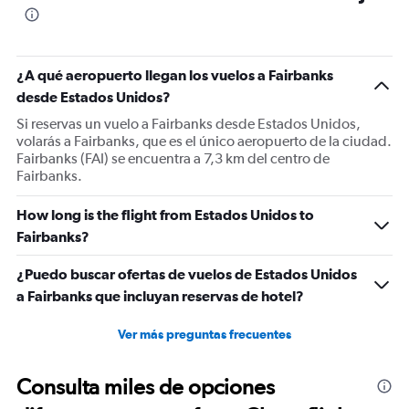
91
categories.
The
chart
has
¿A qué aeropuerto llegan los vuelos a Fairbanks
1
desde Estados Unidos?
Y
Si reservas un vuelo a Fairbanks desde Estados Unidos,
axis
volarás a Fairbanks, que es el único aeropuerto de la ciudad.
displaying
Fairbanks (FAI) se encuentra a 7,3 km del centro de
values.
Fairbanks.
Range:
0
to
How long is the flight from Estados Unidos to
1500.
Fairbanks?
¿Puedo buscar ofertas de vuelos de Estados Unidos
a Fairbanks que incluyan reservas de hotel?
Ver más preguntas frecuentes
Consulta miles de opciones