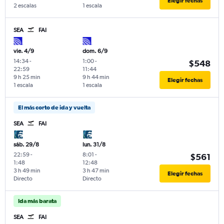
Elegir fechas
2 escalas
1 escala
SEA
FAI
vie. 4/9
dom. 6/9
14:34
-
1:00
-
$548
22:59
11:44
9 h 25 min
9 h 44 min
Elegir fechas
1 escala
1 escala
El más corto de ida y vuelta
SEA
FAI
sáb. 29/8
lun. 31/8
22:59
-
8:01
-
$561
1:48
12:48
3 h 49 min
3 h 47 min
Elegir fechas
Directo
Directo
Ida más barata
SEA
FAI