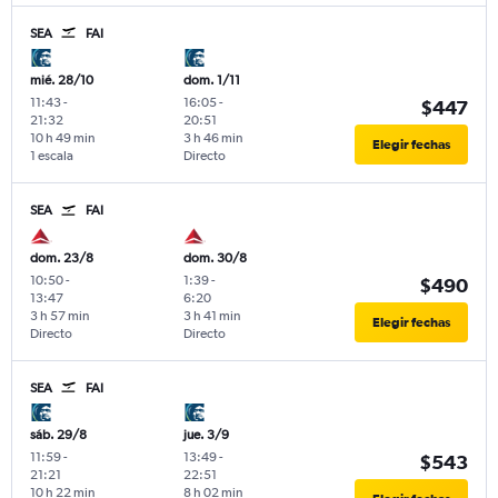
SEA
FAI
mié. 28/10
dom. 1/11
11:43
-
16:05
-
$447
21:32
20:51
10 h 49 min
3 h 46 min
Elegir fechas
1 escala
Directo
SEA
FAI
dom. 23/8
dom. 30/8
10:50
-
1:39
-
$490
13:47
6:20
3 h 57 min
3 h 41 min
Elegir fechas
Directo
Directo
SEA
FAI
sáb. 29/8
jue. 3/9
11:59
-
13:49
-
$543
21:21
22:51
10 h 22 min
8 h 02 min