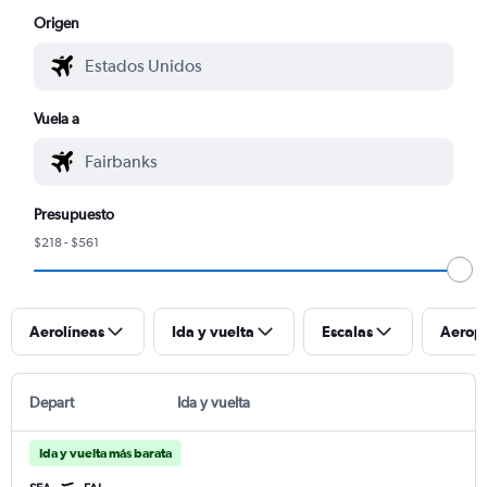
Origen
Vuela a
Presupuesto
$218 - $561
Aerolíneas
Ida y vuelta
Escalas
Aerop
Depart
Ida y vuelta
Ida y vuelta más barata