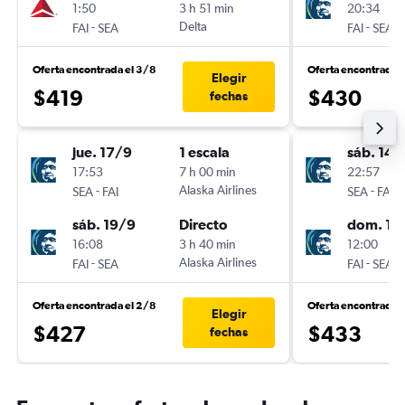
1:50
3 h 51 min
20:34
-
Delta
-
FAI
SEA
FAI
SEA
Oferta encontrada el 3/8
Oferta encontrada e
Elegir
$419
$430
fechas
jue. 17/9
1 escala
sáb. 14/
17:53
7 h 00 min
22:57
-
Alaska Airlines
-
SEA
FAI
SEA
FAI
sáb. 19/9
Directo
dom. 15
16:08
3 h 40 min
12:00
-
Alaska Airlines
-
FAI
SEA
FAI
SEA
Oferta encontrada el 2/8
Oferta encontrada 
Elegir
$427
$433
fechas