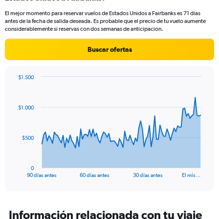
categories.
El mejor momento para reservar vuelos de Estados Unidos a Fairbanks es 71 días
The
antes de la fecha de salida deseada. Es probable que el precio de tu vuelo aumente
chart
considerablemente si reservas con dos semanas de anticipación.
has
1
Buscar ofertas
Y
axis
displaying
$1.500
values.
Chart
Chart
Range:
graphic.
with
0
91
$1.000
to
data
points.
750.
The
$500
chart
has
1
0
X
End
90 días antes
60 días antes
30 días antes
El mis…
of
axis
interactive
displaying
chart
categories.
Range:
Información relacionada con tu viaje