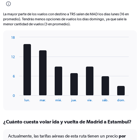
6
categories.
La mayor parte de los vuelos con destino a TR5 salen de MAD los días lunes (16 en
The
promedio). Tendrás menos opciones de vuelos los días domingo, ya que sale la
chart
menor cantidad de vuelos (3 en promedio).
has
1
18
Y
Bar
Chart
axis
graphic.
chart
displaying
with
12
Number
7
bars.
of
flights.
The
Range:
6
chart
0
has
to
1
75.
0
X
End
lun.
mar.
mié.
jue.
vie.
sáb.
dom.
of
axis
interactive
displaying
chart
categories.
¿Cuánto cuesta volar ida y vuelta de Madrid a Estambul?
Range:
7
categories.
Actualmente, las tarifas aéreas de esta ruta tienen un precio
por