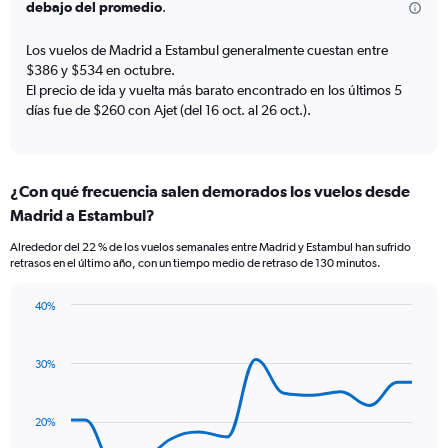
The
debajo del promedio
.
chart
has
Los vuelos de Madrid a Estambul generalmente cuestan entre
1
$386 y $534 en octubre.
Y
El precio de ida y vuelta más barato encontrado en los últimos 5
axis
días fue de $260 con Ajet (del 16 oct. al 26 oct.).
displaying
values.
Range:
0
¿Con qué frecuencia salen demorados los vuelos desde
to
18.
Madrid a Estambul?
Alrededor del 22 % de los vuelos semanales entre Madrid y Estambul han sufrido
retrasos en el último año, con un tiempo medio de retraso de 130 minutos.
40%
Line
Chart
graphic.
chart
with
30%
14
data
points.
20%
The