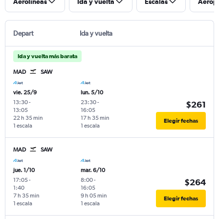
Aerolíneas
Ida y vuelta
Escalas
Aerop
Depart
Ida y vuelta
Ida y vuelta más barata
MAD
SAW
vie. 25/9
lun. 5/10
13:30
-
23:30
-
$261
13:05
16:05
22 h 35 min
17 h 35 min
Elegir fechas
1 escala
1 escala
MAD
SAW
jue. 1/10
mar. 6/10
17:05
-
8:00
-
$264
1:40
16:05
7 h 35 min
9 h 05 min
Elegir fechas
1 escala
1 escala