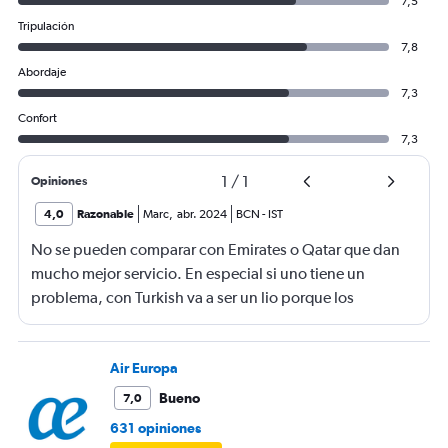
7,5
Tripulación
7,8
Abordaje
7,3
Confort
7,3
1
/
1
Opiniones
4,0
Razonable
Marc
,
abr. 2024
BCN
-
IST
No se pueden comparar con Emirates o Qatar que dan
mucho mejor servicio. En especial si uno tiene un
problema, con Turkish va a ser un lio porque los
empleados tienen mentalidad de funcionarios
Air Europa
Bueno
7,0
631 opiniones