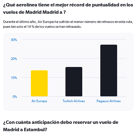
categories.
¿Qué aerolínea tiene el mejor récord de puntualidad en los
Range:
vuelos de Madrid Madrid a ?
7
categories.
Durante el último año, Air Europa ha sufrido el menor número de retrasos en esta ruta,
The
pues tan solo el 14 % de los vuelos se han retrasado.
chart
has
30%
1
Bar
Chart
Y
graphic.
chart
axis
with
displaying
20%
3
values.
bars.
Range:
0
The
10%
to
chart
30.
has
1
0%
X
End
Air Europa
Turkish Airlines
Pegasus Airlines
of
axis
interactive
displaying
chart
categories.
¿Con cuánta anticipación debo reservar un vuelo de
Range:
Madrid a Estambul?
3
categories.