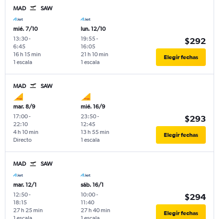
MAD
SAW
mié. 7/10
lun. 12/10
13:30
-
19:55
-
$292
6:45
16:05
16 h 15 min
21 h 10 min
Elegir fechas
1 escala
1 escala
MAD
SAW
mar. 8/9
mié. 16/9
17:00
-
23:50
-
$293
22:10
12:45
4 h 10 min
13 h 55 min
Elegir fechas
Directo
1 escala
MAD
SAW
mar. 12/1
sáb. 16/1
12:50
-
10:00
-
$294
18:15
11:40
27 h 25 min
27 h 40 min
Elegir fechas
1 escala
1 escala