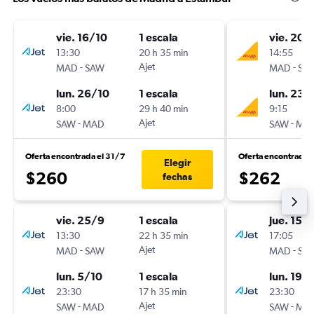
vie. 16/10
1 escala
vie. 20/
13:30
20 h 35 min
14:55
-
Ajet
-
MAD
SAW
MAD
SA
lun. 26/10
1 escala
lun. 23/
8:00
29 h 40 min
9:15
-
Ajet
-
SAW
MAD
SAW
MA
Oferta encontrada el 31/7
Oferta encontrada 
Elegir
$260
$262
fechas
vie. 25/9
1 escala
jue. 15/
13:30
22 h 35 min
17:05
-
Ajet
-
MAD
SAW
MAD
SA
lun. 5/10
1 escala
lun. 19/
23:30
17 h 35 min
23:30
-
Ajet
-
SAW
MAD
SAW
MA