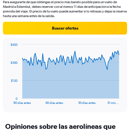
Para asegurarte de que obtengas el precio más barato posible para un vuelo de
The
Madrid a Estambul, debes reservar con al menos 11 días de anticipación a la fecha
chart
prevista del viaje. El precio de tu vuelo puede aumentar si lo retrasas y dejas la reserva
has
hasta una semana antes de la salida.
1
Y
Buscar ofertas
axis
displaying
values.
$450
Range:
Chart
Chart
0
graphic.
with
to
91
$300
data
30.
points.
The
$150
chart
has
1
0
X
End
90 días antes
60 días antes
30 días antes
El mis…
of
axis
interactive
displaying
chart
categories.
Range:
Opiniones sobre las aerolíneas que