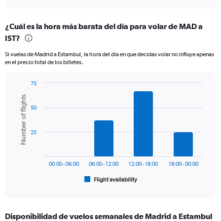
axis
interactive
displaying
chart
categories.
¿Cuál es la hora más barata del día para volar de MAD a
Range:
IST?
12
categories.
Si vuelas de Madrid a Estambul, la hora del día en que decidas volar no influye apenas
The
en el precio total de los billetes.
chart
has
75
1
Bar
Y
Chart
Number of flights
graphic.
chart
axis
50
with
displaying
6
values.
bars.
Range:
25
0
The
to
chart
600.
has
00:00 - 06:00
06:00 - 12:00
12:00 - 18:00
18:00 - 00:00
1
Flight availability
X
End
of
axis
interactive
displaying
chart
categories.
Disponibilidad de vuelos semanales de Madrid a Estambul
Range: