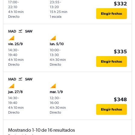
17:00
-
23:55
-
$332
22:10
13:20
4 h 10 min
15 h 25 min
Elegir fechas
Directo
1 escala
MAD
SAW
vie. 25/9
lun. 5/10
14:30
-
10:00
-
$335
19:40
13:30
4 h 10 min
4 h 30 min
Elegir fechas
Directo
Directo
MAD
SAW
jue. 27/8
mar. 1/9
14:30
-
12:30
-
$348
19:40
16:00
4 h 10 min
4 h 30 min
Elegir fechas
Directo
Directo
Mostrando 1-10 de 16 resultados