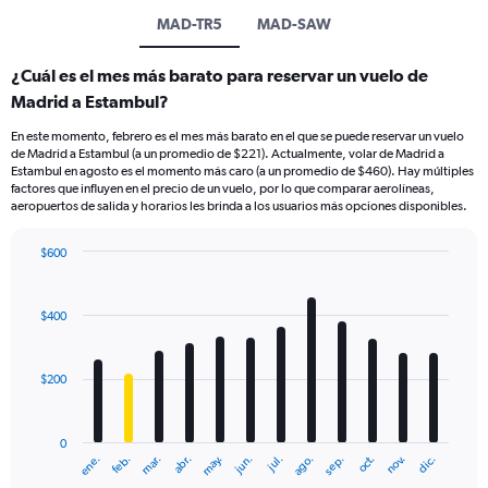
MAD-TR5
MAD-SAW
¿Cuál es el mes más barato para reservar un vuelo de
Madrid a Estambul?
En este momento, febrero es el mes más barato en el que se puede reservar un vuelo
de Madrid a Estambul (a un promedio de $221). Actualmente, volar de Madrid a
Estambul en agosto es el momento más caro (a un promedio de $460). Hay múltiples
factores que influyen en el precio de un vuelo, por lo que comparar aerolíneas,
aeropuertos de salida y horarios les brinda a los usuarios más opciones disponibles.
$600
Bar
Chart
graphic.
chart
with
$400
12
bars.
$200
The
chart
has
0
1
ene.
feb.
mar.
abr.
may.
jun.
jul.
ago.
sep.
oct.
nov.
dic.
X
End
of