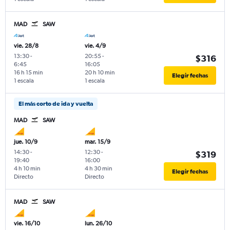
MAD
SAW
vie. 28/8
vie. 4/9
13:30
-
20:55
-
$316
6:45
16:05
16 h 15 min
20 h 10 min
Elegir fechas
1 escala
1 escala
El más corto de ida y vuelta
MAD
SAW
jue. 10/9
mar. 15/9
14:30
-
12:30
-
$319
19:40
16:00
4 h 10 min
4 h 30 min
Elegir fechas
Directo
Directo
MAD
SAW
vie. 16/10
lun. 26/10