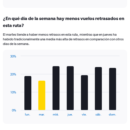
of
axis
interactive
displaying
chart
categories.
¿En qué día de la semana hay menos vuelos retrasados en
Range:
esta ruta?
4
categories.
El martes tiende a haber menos retrasos en esta ruta, mientras que en jueves ha
The
habido tradicionalmente una media más alta de retrasos en comparación con otros
chart
días de la semana.
has
1
30%
Y
Bar
Chart
axis
graphic.
chart
displaying
with
values.
20%
7
Range:
bars.
0
to
The
10%
60.
chart
has
1
0%
X
End
lun.
mar.
mié.
jue.
vie.
sáb.
dom.
of
axis
interactive
displaying
chart