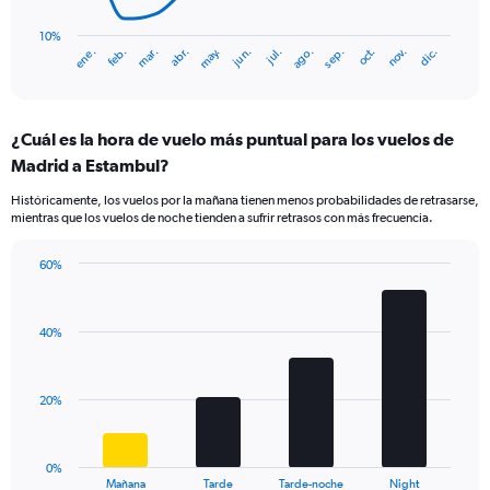
chart
has
10%
ene.
abr.
jul.
oct.
mar.
jun.
sep.
dic.
feb.
may.
ago.
nov.
1
End
of
X
interactive
axis
chart
displaying
¿Cuál es la hora de vuelo más puntual para los vuelos de
categories.
Range:
Madrid a Estambul?
14
Históricamente, los vuelos por la mañana tienen menos probabilidades de retrasarse,
categories.
mientras que los vuelos de noche tienden a sufrir retrasos con más frecuencia.
The
chart
has
60%
Bar
1
Chart
graphic.
chart
Y
with
axis
40%
4
displaying
bars.
values.
Range:
The
20%
10
chart
to
has
40.
1
0%
X
End
Mañana
Tarde
Tarde-noche
Night