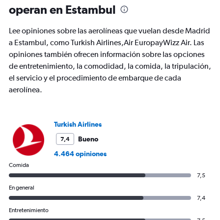
91
operan en Estambul
categories.
The
chart
Lee opiniones sobre las aerolíneas que vuelan desde Madrid
has
a Estambul, como Turkish Airlines,Air EuropayWizz Air. Las
1
opiniones también ofrecen información sobre las opciones
Y
axis
de entretenimiento, la comodidad, la comida, la tripulación,
displaying
el servicio y el procedimiento de embarque de cada
values.
aerolínea.
Range:
0
to
450.
Turkish Airlines
Bueno
7,4
4.464 opiniones
Comida
7,5
En general
7,4
Entretenimiento