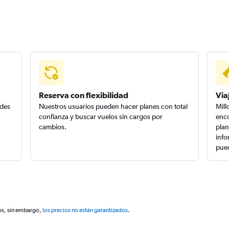
Reserva con flexibilidad
Via
edes
Nuestros usuarios pueden hacer planes con total
Mill
confianza y buscar vuelos sin cargos por
enco
cambios.
plan
info
pued
os, sin embargo,
los precios no están garantizados
.