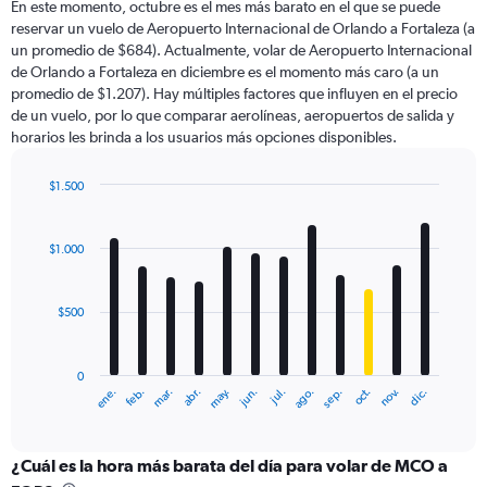
En este momento, octubre es el mes más barato en el que se puede
categories.
reservar un vuelo de Aeropuerto Internacional de Orlando a Fortaleza (a
The
un promedio de $684). Actualmente, volar de Aeropuerto Internacional
chart
de Orlando a Fortaleza en diciembre es el momento más caro (a un
has
promedio de $1.207). Hay múltiples factores que influyen en el precio
1
de un vuelo, por lo que comparar aerolíneas, aeropuertos de salida y
Y
horarios les brinda a los usuarios más opciones disponibles.
axis
displaying
values.
$1.500
Range:
Bar
Chart
0
graphic.
chart
with
to
$1.000
12
2400.
bars.
$500
The
chart
has
0
1
ene.
feb.
mar.
abr.
may.
jun.
jul.
ago.
sep.
oct.
nov.
dic.
X
End
of
axis
interactive
displaying
chart
categories.
¿Cuál es la hora más barata del día para volar de MCO a
Range: