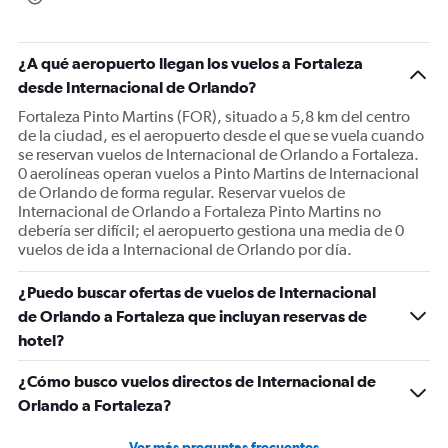
chart
has
1
¿A qué aeropuerto llegan los vuelos a Fortaleza
Y
desde Internacional de Orlando?
axis
displaying
Fortaleza Pinto Martins (FOR), situado a 5,8 km del centro
Number
de la ciudad, es el aeropuerto desde el que se vuela cuando
of
se reservan vuelos de Internacional de Orlando a Fortaleza.
flights.
0 aerolíneas operan vuelos a Pinto Martins de Internacional
Range:
de Orlando de forma regular. Reservar vuelos de
0
Internacional de Orlando a Fortaleza Pinto Martins no
to
debería ser difícil; el aeropuerto gestiona una media de 0
2.4.
vuelos de ida a Internacional de Orlando por día.
¿Puedo buscar ofertas de vuelos de Internacional
de Orlando a Fortaleza que incluyan reservas de
hotel?
¿Cómo busco vuelos directos de Internacional de
Orlando a Fortaleza?
Ver más preguntas frecuentes