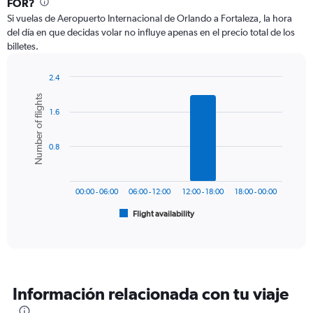
FOR?
12
Si vuelas de Aeropuerto Internacional de Orlando a Fortaleza, la hora
categories.
del día en que decidas volar no influye apenas en el precio total de los
The
billetes.
chart
has
1
2.4
Y
Bar
Chart
Number of flights
graphic.
chart
axis
1.6
with
displaying
6
values.
bars.
Range:
0.8
0
The
to
chart
1500.
has
00:00 - 06:00
06:00 - 12:00
12:00 - 18:00
18:00 - 00:00
1
Flight availability
X
End
of
axis
interactive
displaying
chart
categories.
Range:
6
Información relacionada con tu viaje
categories.
The