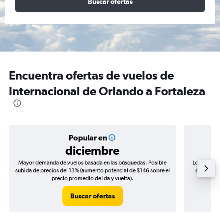
Buscar ofertas
Encuentra ofertas de vuelos de
Internacional de Orlando a Fortaleza
Popular en
diciembre
Mayor demanda de vuelos basada en las búsquedas. Posible
Los precio
subida de precios del 13% (aumento potencial de $146 sobre el
de precios
precio promedio de ida y vuelta).
Buscar ofertas