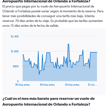
Aeropuerto Internacional de Orlando a Fortaleza?
El precio que pagas por tu vuelo de Aeropuerto Internacional de
Orlando a Fortaleza puede variar según el momento de la reserva. Para
tener más posibilidades de conseguir una tarifa más baja, intenta
reservar 70 días antes de tu viaje. Es probable que las tarifas aumenten
unos 15 días antes de la fecha de salida.
$2.400
Chart
Chart
graphic.
with
91
$1.600
data
points.
The
$800
chart
has
1
0
X
End
90 días antes
60 días antes
30 días antes
El mis…
of
axis
interactive
displaying
chart
categories.
¿Cuál es el mes más barato para reservar un vuelo de
Range:
Aeropuerto Internacional de Orlando a Fortaleza?
91