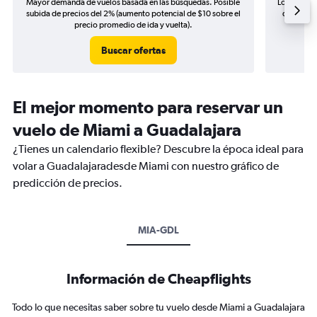
Mayor demanda de vuelos basada en las búsquedas. Posible
Los precio
subida de precios del 2% (aumento potencial de $10 sobre el
de precio
precio promedio de ida y vuelta).
Buscar ofertas
El mejor momento para reservar un
vuelo de Miami a Guadalajara
¿Tienes un calendario flexible? Descubre la época ideal para
volar a Guadalajaradesde Miami con nuestro gráfico de
predicción de precios.
MIA-GDL
Información de Cheapflights
Todo lo que necesitas saber sobre tu vuelo desde Miami a Guadalajara