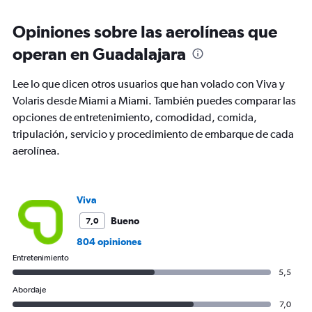
Range:
6
Opiniones sobre las aerolíneas que
categories.
The
operan en Guadalajara
chart
has
Lee lo que dicen otros usuarios que han volado con Viva y
1
Y
Volaris desde Miami a Miami. También puedes comparar las
axis
opciones de entretenimiento, comodidad, comida,
displaying
tripulación, servicio y procedimiento de embarque de cada
Number
aerolínea.
of
flights.
Range:
0
Viva
to
4.5.
Bueno
7,0
804 opiniones
Entretenimiento
5,5
Abordaje
7,0