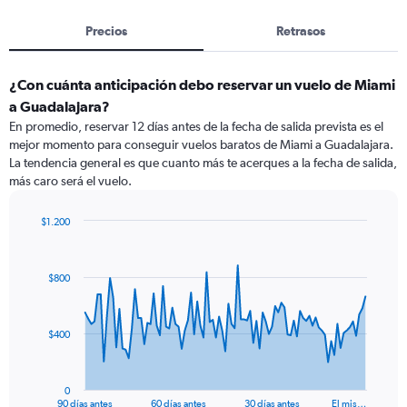
Precios
Retrasos
¿Con cuánta anticipación debo reservar un vuelo de Miami
a Guadalajara?
En promedio, reservar 12 días antes de la fecha de salida prevista es el
mejor momento para conseguir vuelos baratos de Miami a Guadalajara.
La tendencia general es que cuanto más te acerques a la fecha de salida,
más caro será el vuelo.
$1.200
Chart
Chart
graphic.
with
91
$800
data
points.
The
$400
chart
has
1
0
X
End
90 días antes
60 días antes
30 días antes
El mis…