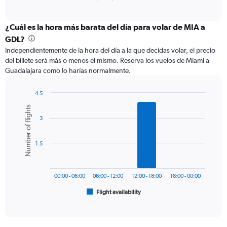
of
axis
interactive
displaying
chart
categories.
¿Cuál es la hora más barata del día para volar de MIA a
Range:
GDL?
12
Independientemente de la hora del día a la que decidas volar, el precio
categories.
del billete será más o menos el mismo. Reserva los vuelos de Miami a
The
Guadalajara como lo harías normalmente.
chart
has
1
4.5
Y
Bar
Chart
Number of flights
graphic.
chart
axis
3
with
displaying
6
values.
bars.
Range:
1.5
0
The
to
chart
600.
has
00:00 - 06:00
06:00 - 12:00
12:00 - 18:00
18:00 - 00:00
1
Flight availability
X
End
of
axis
interactive
displaying
chart
categories.