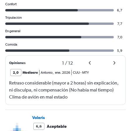
Confort
6,7
Tripulación
7,7
En general
7,0
Comida
5,9
1
/
12
Opiniones
2,0
Mediocre
Antonio
,
ene. 2026
CUU
-
MTY
Retraso considerable (mayor a 2 horas) sin explicación,
ni disculpa, ni compensación (No había mal tiempo)
Clima de avión en mal estado
Volaris
Aceptable
6,6