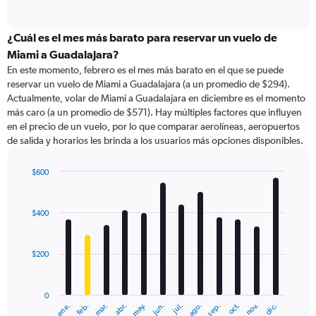
of
axis
interactive
displaying
chart
categories.
¿Cuál es el mes más barato para reservar un vuelo de
Range:
Miami a Guadalajara?
91
En este momento, febrero es el mes más barato en el que se puede
categories.
reservar un vuelo de Miami a Guadalajara (a un promedio de $294).
The
Actualmente, volar de Miami a Guadalajara en diciembre es el momento
chart
más caro (a un promedio de $571). Hay múltiples factores que influyen
has
en el precio de un vuelo, por lo que comparar aerolíneas, aeropuertos
1
de salida y horarios les brinda a los usuarios más opciones disponibles.
Y
axis
displaying
$600
values.
Bar
Chart
Range:
graphic.
chart
with
0
$400
12
to
bars.
1200.
$200
The
chart
has
0
1
ene.
abr.
jul.
oct.
mar.
jun.
sep.
dic.
feb.
may.
ago.
nov.
X
End