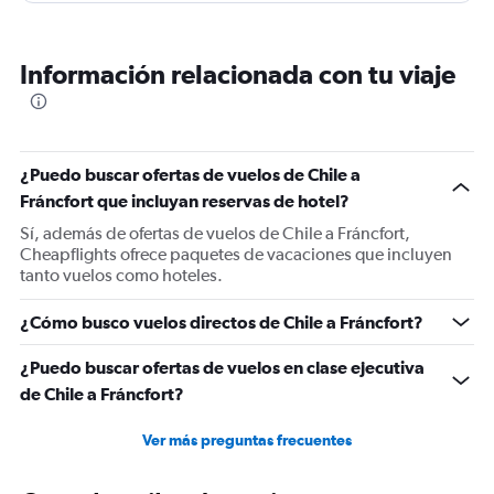
equipaje, gratamente sorprendido Asiento muy
cómodo, snacks a la altura Vuelo muy tranquilo y lo
Información relacionada con tu viaje
mejor en horario
¿Puedo buscar ofertas de vuelos de Chile a
Fráncfort que incluyan reservas de hotel?
Sí, además de ofertas de vuelos de Chile a Fráncfort,
Cheapflights ofrece paquetes de vacaciones que incluyen
tanto vuelos como hoteles.
¿Cómo busco vuelos directos de Chile a Fráncfort?
¿Puedo buscar ofertas de vuelos en clase ejecutiva
de Chile a Fráncfort?
Ver más preguntas frecuentes