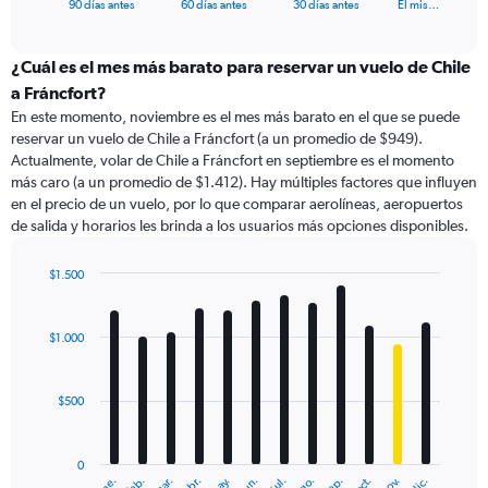
X
End
90 días antes
60 días antes
30 días antes
El mis…
of
axis
interactive
displaying
chart
categories.
¿Cuál es el mes más barato para reservar un vuelo de Chile
Range:
a Fráncfort?
91
En este momento, noviembre es el mes más barato en el que se puede
categories.
reservar un vuelo de Chile a Fráncfort (a un promedio de $949).
The
Actualmente, volar de Chile a Fráncfort en septiembre es el momento
chart
más caro (a un promedio de $1.412). Hay múltiples factores que influyen
has
en el precio de un vuelo, por lo que comparar aerolíneas, aeropuertos
1
de salida y horarios les brinda a los usuarios más opciones disponibles.
Y
axis
displaying
$1.500
values.
Bar
Chart
Range:
graphic.
chart
with
0
$1.000
12
to
bars.
2400.
$500
The
chart
has
0
1
ene.
feb.
mar.
abr.
may.
jun.
jul.
ago.
sep.
oct.
nov.
dic.