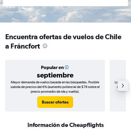
Encuentra ofertas de vuelos de Chile
a Fráncfort
Popular en
septiembre
Mayor demanda de vuelos basada en las búsquedas. Posible
Los precio
subida de precios del 6% (aumento potencial de $78 sobre el
de precio
precio promedio de ida y vuelta).
Buscar ofertas
Información de Cheapflights