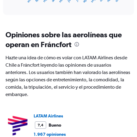
X
End
of
axis
interactive
displaying
chart
categories.
Range:
12
Opiniones sobre las aerolíneas que
categories.
The
operan en Fráncfort
chart
has
Hazte una idea de cómo es volar con LATAM Airlines desde
1
Y
Chile a Fráncfort leyendo las opiniones de usuarios
axis
anteriores. Los usuarios también han valorado las aerolíneas
displaying
según las opciones de entretenimiento, la comodidad, la
values.
comida, la tripulación, el servicio y el procedimiento de
Range:
0
embarque.
to
1500.
LATAM Airlines
Bueno
7,4
1.967 opiniones