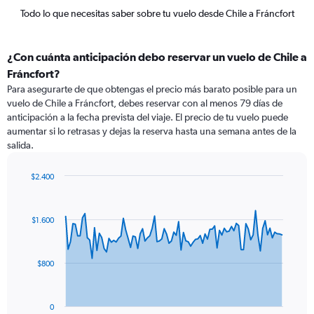
Todo lo que necesitas saber sobre tu vuelo desde Chile a Fráncfort
¿Con cuánta anticipación debo reservar un vuelo de Chile a
Fráncfort?
Para asegurarte de que obtengas el precio más barato posible para un
vuelo de Chile a Fráncfort, debes reservar con al menos 79 días de
anticipación a la fecha prevista del viaje. El precio de tu vuelo puede
aumentar si lo retrasas y dejas la reserva hasta una semana antes de la
salida.
$2.400
Chart
Chart
graphic.
with
91
$1.600
data
points.
The
$800
chart
has
1
0