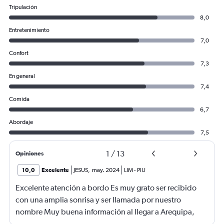
Tripulación
8,0
Entretenimiento
7,0
Confort
7,3
En general
7,4
Comida
6,7
Abordaje
7,5
1
/
13
Opiniones
10,0
Excelente
JESUS
,
may. 2024
LIM
-
PIU
Excelente atención a bordo Es muy grato ser recibido
con una amplia sonrisa y ser llamada por nuestro
nombre Muy buena información al llegar a Arequipa,
había personal de LATAM que indicaba la cinta del