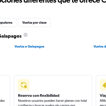
opulares
Vuelos por clase
 Galapagos
Vuelos a Galapagos
Vuelos 
Reserva con flexibilidad
Via
edes
Nuestros usuarios pueden hacer planes con total
Mill
confianza y buscar vuelos sin cargos por
enco