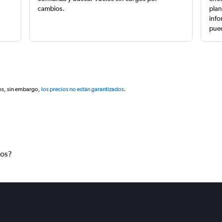
cambios.
plan
info
pued
os, sin embargo,
los precios no están garantizados
.
tos?