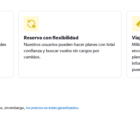
Reserva con flexibilidad
Via
edes
Nuestros usuarios pueden hacer planes con total
Mill
confianza y buscar vuelos sin cargos por
enco
cambios.
plan
info
pued
os, sin embargo,
los precios no están garantizados
.