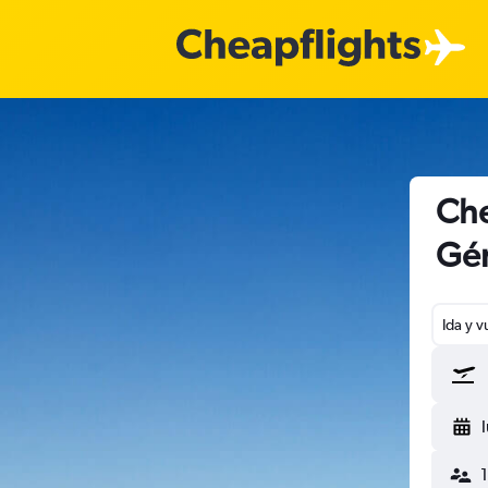
Che
Gé
Ida y v