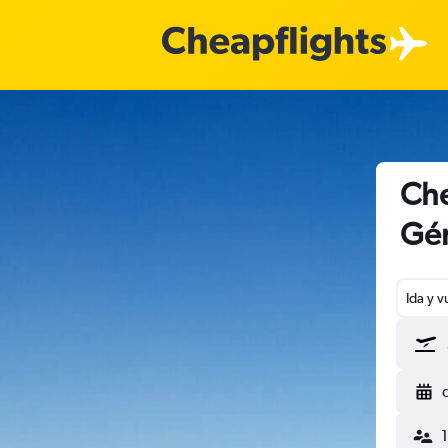
Che
Gé
Ida y v