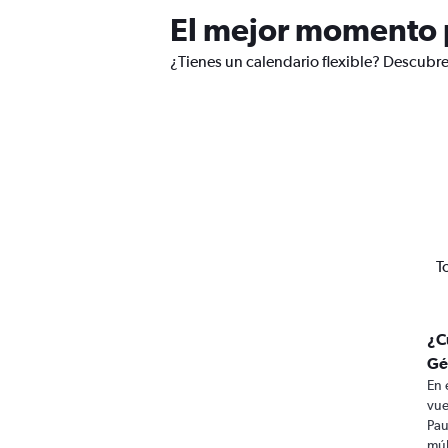
El mejor momento p
¿Tienes un calendario flexible? Descubre
T
¿C
Gé
En 
vue
Pau
múl