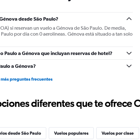
has
1
Y
a Génova desde São Paulo?
axis
displaying
GOA) si reservan un vuelo a Génova de São Paulo. De media,
values.
Paulo por día con 0 aerolíneas. Génova está situado a tan solo
Range:
0
to
o Paulo a Génova que incluyan reservas de hotel?
1500.
Paulo a Génova?
 más preguntas frecuentes
ciones diferentes que te ofrece 
elos desde São Paulo
Vuelos populares
Vuelos por clase