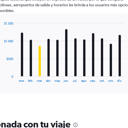
olíneas, aeropuertos de salida y horarios les brinda a los usuarios más opci
ponibles.
$1.500
Bar
Chart
graphic.
chart
with
$1.000
12
bars.
The
$500
chart
has
1
0
X
End
ene.
feb.
mar.
abr.
may.
jun.
jul.
ago.
sep.
oct.
nov.
dic.
of
axis
interactive
displaying
chart
categories.
Range:
12
categories.
The
nada con tu viaje
chart