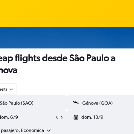
ap flights desde São Paulo a
nova
uelta
dom. 6/9
dom. 13/9
1 pasajero, Económica