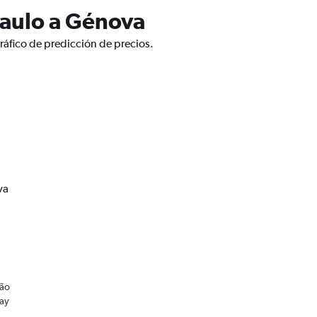
Paulo a Génova
ráfico de predicción de precios.
va
a
São
Hay