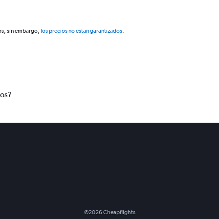
os, sin embargo,
los precios no están garantizados
.
tos?
©
2026
Cheapflights