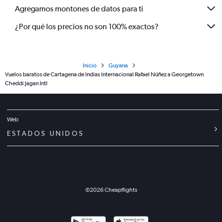
Agregamos montones de datos para ti
¿Por qué los precios no son 100% exactos?
Inicio
Guyana
Vuelos baratos de Cartagena de Indias Internacional Rafael Núñez a Georgetown
Cheddi Jagan Intl
Web
ESTADOS UNIDOS
©
2026
Cheapflights