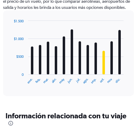
el precio de un vuelo, por lo que comparar aerolíneas, aeropuertos de
salida y horarios les brinda a los usuarios más opciones disponibles.
$1.500
Bar
Chart
graphic.
chart
with
$1.000
12
bars.
$500
The
chart
has
0
1
ene.
feb.
mar.
abr.
may.
jun.
jul.
ago.
sep.
oct.
nov.
dic.
X
End
of
axis
interactive
displaying
chart
categories.
Range:
12
Información relacionada con tu viaje
categories.
The
chart
has