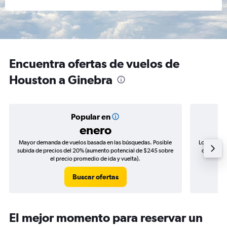
Encuentra ofertas de vuelos de
Houston a Ginebra
Popular en
enero
Mayor demanda de vuelos basada en las búsquedas. Posible
Los precio
subida de precios del 20% (aumento potencial de $245 sobre
de precios
el precio promedio de ida y vuelta).
Buscar ofertas
El mejor momento para reservar un