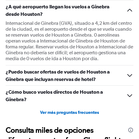
1
¿A qué aeropuerto llegan los vuelos a Ginebra
Y
desde Houston?
axis
displaying
Internacional de Ginebra (GVA), situado a 4,2 km del centro
values.
de la ciudad, es el aeropuerto desde el que se vuela cuando
Range:
se reservan vuelos de Houston a Ginebra. 0 aerolíneas
0
operan vuelos a Internacional de Ginebra de Houston de
to
forma regular. Reservar vuelos de Houston a Internacional de
1500.
Ginebra no debería ser difícil; el aeropuerto gestiona una
media de 0 vuelos de ida a Houston por día.
¿Puedo buscar ofertas de vuelos de Houston a
Ginebra que incluyan reservas de hotel?
¿Cómo busco vuelos directos de Houston a
Ginebra?
Ver más preguntas frecuentes
Consulta miles de opciones