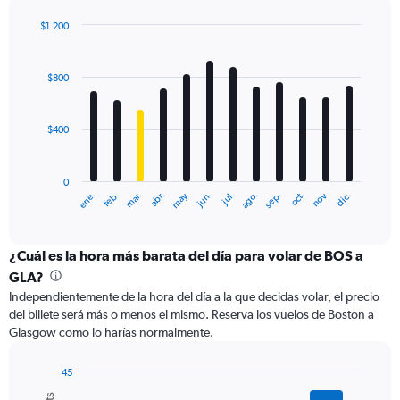
axis
displaying
$1.200
values.
Bar
Chart
Range:
graphic.
chart
with
0
$800
12
to
bars.
2400.
$400
The
chart
has
0
1
ene.
feb.
mar.
abr.
may.
jun.
jul.
ago.
sep.
oct.
nov.
dic.
X
End
of
axis
interactive
displaying
chart
categories.
¿Cuál es la hora más barata del día para volar de BOS a
Range:
GLA?
12
Independientemente de la hora del día a la que decidas volar, el precio
categories.
del billete será más o menos el mismo. Reserva los vuelos de Boston a
The
Glasgow como lo harías normalmente.
chart
has
1
45
Y
Bar
Chart