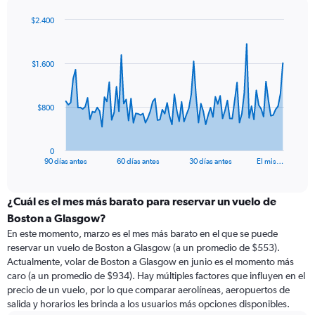
$2.400
Chart
Chart
graphic.
with
91
$1.600
data
points.
The
$800
chart
has
1
0
X
End
90 días antes
60 días antes
30 días antes
El mis…
of
axis
interactive
displaying
chart
categories.
¿Cuál es el mes más barato para reservar un vuelo de
Range:
Boston a Glasgow?
91
En este momento, marzo es el mes más barato en el que se puede
categories.
reservar un vuelo de Boston a Glasgow (a un promedio de $553).
The
Actualmente, volar de Boston a Glasgow en junio es el momento más
chart
caro (a un promedio de $934). Hay múltiples factores que influyen en el
has
precio de un vuelo, por lo que comparar aerolíneas, aeropuertos de
1
salida y horarios les brinda a los usuarios más opciones disponibles.
Y