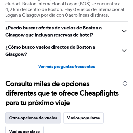
of
ciudad. Boston Internacional Logan (BOS) se encuentra a
flights.
4,2 km del centro de Boston. Hay 0 vuelos de Internacional
Range:
Logan a Glasgow por día con 0 aerolíneas distintas.
0
to
¿Puedo buscar ofertas de vuelos de Boston a
45.
Glasgow que incluyan reservas de hotel?
¿Cómo busco vuelos directos de Boston a
Glasgow?
Ver más preguntas frecuentes
Consulta miles de opciones
diferentes que te ofrece Cheapflights
para tu próximo viaje
Otras opciones de vuelos
Vuelos populares
Vuelos por clase