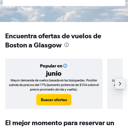
Encuentra ofertas de vuelos de
Boston a Glasgow
Popular en
junio
Mayor demanda de vuelos basada en las búsquedas. Posible
Los precio
subida de precios del 17% (aumento potencial de $154 sobre el
de precio
precio promedio de ida y vuelta).
Buscar ofertas
El mejor momento para reservar un