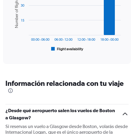
Number of flights
graphic.
chart
axis
30
with
displaying
6
values.
bars.
Range:
15
0
The
to
chart
1200.
has
00:00 - 06:00
06:00 - 12:00
12:00 - 18:00
18:00 - 00:00
1
Flight availability
X
End
of
axis
interactive
displaying
chart
categories.
Range:
6
Información relacionada con tu viaje
categories.
The
chart
has
1
¿Desde qué aeropuerto salen los vuelos de Boston
Y
a Glasgow?
axis
displaying
Si reservas un vuelo a Glasgow desde Boston, volarás desde
Number
Internacional Logan, que es el único aeropuerto de la