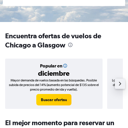
Encuentra ofertas de vuelos de
Chicago a Glasgow
Popular en
diciembre
Mayor demanda de vuelos basada en las búsquedas. Posible
Los precio
subida de precios del 14% (aumento potencial de $135 sobre el
de precios
precio promedio de ida y vuelta).
Buscar ofertas
El mejor momento para reservar un