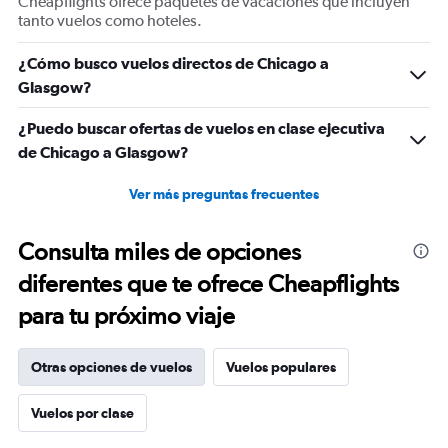
Cheapflights ofrece paquetes de vacaciones que incluyen
of
tanto vuelos como hoteles.
flights.
Range:
¿Cómo busco vuelos directos de Chicago a
0
Glasgow?
to
24.
¿Puedo buscar ofertas de vuelos en clase ejecutiva
de Chicago a Glasgow?
Ver más preguntas frecuentes
Consulta miles de opciones
diferentes que te ofrece Cheapflights
para tu próximo viaje
Otras opciones de vuelos
Vuelos populares
Vuelos por clase