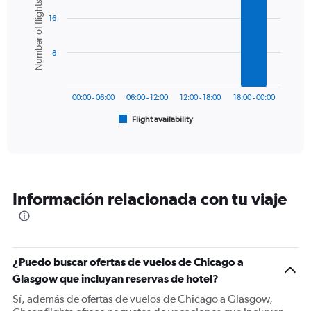
Number of flights
Y
graphic.
chart
axis
16
with
6
displaying
bars.
values.
8
Range:
The
0
chart
to
has
1500.
00:00 - 06:00
06:00 - 12:00
12:00 - 18:00
18:00 - 00:00
1
Flight availability
X
End
of
axis
interactive
displaying
chart
categories.
Range:
6
Información relacionada con tu viaje
categories.
The
chart
has
1
¿Puedo buscar ofertas de vuelos de Chicago a
Y
Glasgow que incluyan reservas de hotel?
axis
displaying
Sí, además de ofertas de vuelos de Chicago a Glasgow,
Number