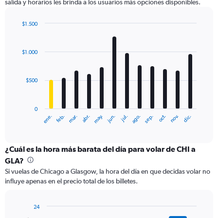
salida y horarios les brinda a los usuarios más opciones disponibles.
Y
axis
displaying
$1.500
values.
Bar
Chart
Range:
graphic.
chart
with
0
$1.000
12
to
bars.
3000.
$500
The
chart
has
0
1
ene.
feb.
mar.
abr.
may.
jun.
jul.
ago.
sep.
oct.
nov.
dic.
X
End
of
axis
interactive
displaying
chart
categories.
¿Cuál es la hora más barata del día para volar de CHI a
Range:
GLA?
12
Si vuelas de Chicago a Glasgow, la hora del día en que decidas volar no
categories.
influye apenas en el precio total de los billetes.
The
chart
has
24
1
Bar
Chart