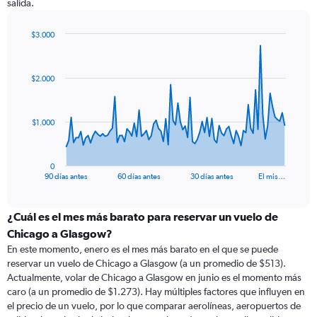
salida.
$3.000
Chart
Chart
graphic.
with
91
$2.000
data
points.
The
$1.000
chart
has
1
0
X
End
90 días antes
60 días antes
30 días antes
El mis…
of
axis
interactive
displaying
chart
categories.
¿Cuál es el mes más barato para reservar un vuelo de
Range:
Chicago a Glasgow?
91
En este momento, enero es el mes más barato en el que se puede
categories.
reservar un vuelo de Chicago a Glasgow (a un promedio de $513).
The
Actualmente, volar de Chicago a Glasgow en junio es el momento más
chart
caro (a un promedio de $1.273). Hay múltiples factores que influyen en
has
el precio de un vuelo, por lo que comparar aerolíneas, aeropuertos de
1