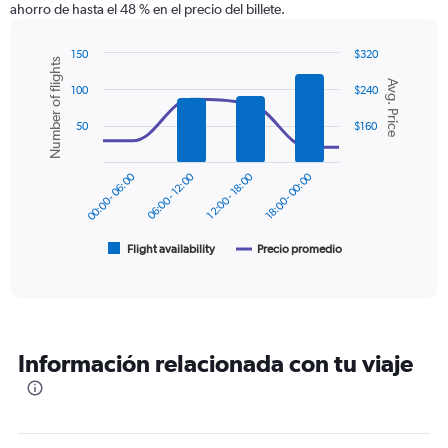
ahorro de hasta el 48 % en el precio del billete.
has
1
Y
150
$320
Number of flights
axis
Combination
Chart
Avg. Price
graphic.
chart
displaying
100
$240
with
values.
2
50
$160
Range:
data
0
series.
to
00:00 - 06:00
06:00 - 12:00
12:00 - 18:00
18:00 - 00:00
180.
The
chart
has
1
Flight availability
Precio promedio
End
of
X
interactive
axis
chart
displaying
categories.
Range:
Información relacionada con tu viaje
6
categories.
The
chart
has