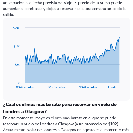
anticipación a la fecha prevista del viaje. El precio de tu vuelo puede
aumentar si lo retrasas y dejas la reserva hasta una semana antes de la
salida.
$240
Chart
Chart
graphic.
with
91
$160
data
points.
The
$80
chart
has
1
0
X
End
90 días antes
60 días antes
30 días antes
El mis…
of
axis
interactive
displaying
chart
categories.
¿Cuál es el mes más barato para reservar un vuelo de
Range:
Londres a Glasgow?
91
En este momento, mayo es el mes más barato en el que se puede
categories.
reservar un vuelo de Londres a Glasgow (a un promedio de $102).
The
Actualmente, volar de Londres a Glasgow en agosto es el momento más
chart