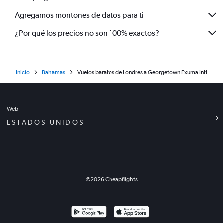
Agregamos montones de datos para ti
¿Por qué los precios no son 100% exactos?
Inicio
Bahamas
Vuelos baratos de Londres a Georgetown Exuma Intl
Web
ESTADOS UNIDOS
©
2026
Cheapflights