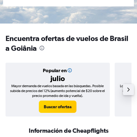
Encuentra ofertas de vuelos de Brasil
a Goiânia
Popular en
julio
Mayor demanda de vuelos basada en las búsquedas. Posible
Los precio
subida de precios del 12% (aumento potencial de $20 sobre el
de precio
precio promedio de ida y vuelta).
Buscar ofertas
Información de Cheapflights