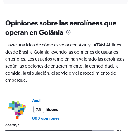
axis
chart
displaying
categories.
Range:
Opiniones sobre las aerolíneas que
6
categories.
operan en Goiânia
The
chart
Hazte una idea de cómo es volar con Azul y LATAM Airlines
has
2
desde Brasil a Goiânia leyendo las opiniones de usuarios
Y
anteriores. Los usuarios también han valorado las aerolíneas
axes
según las opciones de entretenimiento, la comodidad, la
displaying
comida, la tripulación, el servicio y el procedimiento de
Avg.
Price
embarque.
and
Number
of
flights.
Azul
Bueno
7,9
893 opiniones
Abordaje