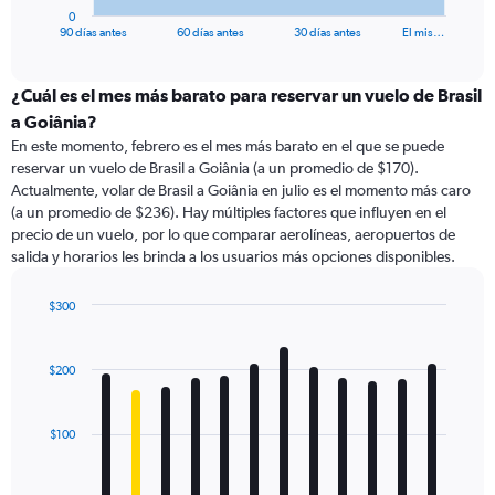
1
0
X
End
90 días antes
60 días antes
30 días antes
El mis…
of
axis
interactive
displaying
chart
categories.
¿Cuál es el mes más barato para reservar un vuelo de Brasil
Range:
a Goiânia?
91
En este momento, febrero es el mes más barato en el que se puede
categories.
reservar un vuelo de Brasil a Goiânia (a un promedio de $170).
The
Actualmente, volar de Brasil a Goiânia en julio es el momento más caro
chart
(a un promedio de $236). Hay múltiples factores que influyen en el
has
precio de un vuelo, por lo que comparar aerolíneas, aeropuertos de
1
salida y horarios les brinda a los usuarios más opciones disponibles.
Y
axis
displaying
$300
values.
Bar
Chart
Range:
graphic.
chart
with
0
$200
12
to
bars.
450.
$100
The
chart
has