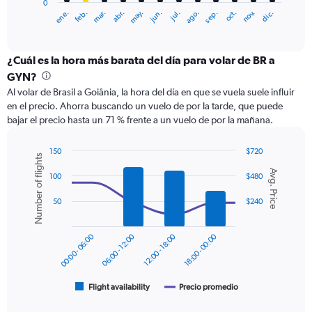
0
1
ene.
feb.
mar.
abr.
may.
jun.
jul.
ago.
sep.
oct.
nov.
dic.
X
End
of
axis
interactive
displaying
chart
categories.
¿Cuál es la hora más barata del día para volar de BR a
Range:
GYN?
12
Al volar de Brasil a Goiânia, la hora del día en que se vuela suele influir
categories.
en el precio. Ahorra buscando un vuelo de por la tarde, que puede
The
bajar el precio hasta un 71 % frente a un vuelo de por la mañana.
chart
has
1
150
$720
Number of flights
Y
Combination
Chart
Avg. Price
graphic.
chart
axis
100
$480
with
displaying
2
50
$240
values.
data
Range:
series.
0
00:00 - 06:00
06:00 - 12:00
12:00 - 18:00
18:00 - 00:00
to
The
300.
chart
has
1
Flight availability
Precio promedio
End
of
X
interactive