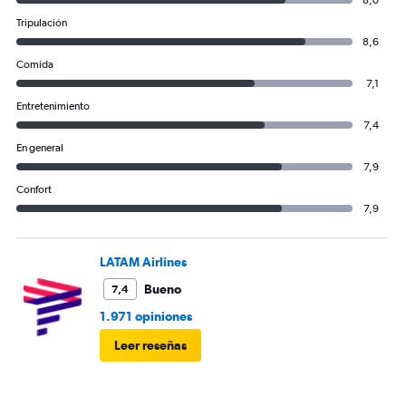
8,0
Tripulación
8,6
Comida
7,1
Entretenimiento
7,4
En general
7,9
Confort
7,9
LATAM Airlines
Bueno
7,4
1.971 opiniones
Leer reseñas