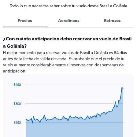
Todo lo que necesitas saber sobre tu vuelo desde Brasil a Goiânia
Precios
Aerolíneas
Retrasos
¿Con cuánta anticipación debo reservar un vuelo de Brasil
a Goiânia?
El mejor momento para reservar vuelos de Brasil a Goiânia es 84 días
antes de la fecha de salida deseada. Es probable que el precio de tu
vuelo aumente considerablemente si reservas con dos semanas de
anticipación.
$450
Chart
Chart
graphic.
with
91
$300
data
points.
The
$150
chart
has