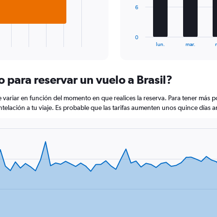
to
The
6
25.
chart
has
1
0
X
End
lun.
mar.
of
axis
interactive
displaying
chart
categories.
 para reservar un vuelo a Brasil?
Range:
7
e variar en función del momento en que realices la reserva. Para tener más 
categories.
The
antelación a tu viaje. Es probable que las tarifas aumenten unos quince días an
chart
has
1
Y
axis
displaying
values.
Range:
0
to
18.