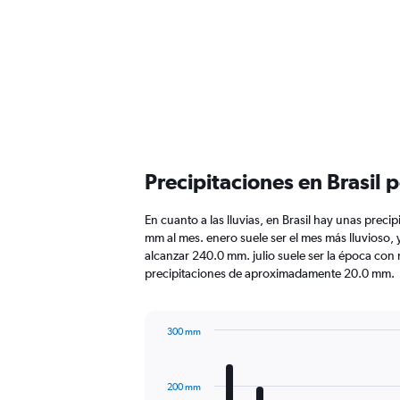
Precipitaciones en Brasil 
En cuanto a las lluvias, en Brasil hay unas precip
mm al mes. enero suele ser el mes más lluvioso,
alcanzar 240.0 mm. julio suele ser la época con 
precipitaciones de aproximadamente 20.0 mm.
300 mm
Bar
Chart
graphic.
chart
with
200 mm
12