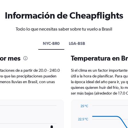
Información de Cheapflights
Todo lo que necesitas saber sobre tu vuelo a Brasil
NYC-BR0
LGA-BSB
por mes
Temperatura en Br
itaciones de a partir de 20.0 - 240.0
Si el clima es un factor importante 
 ya que las precipitaciones pueden
útil a la hora de planificar. Para
menos lluvias en Brasil, con unas
la época ideal del año para ir, ya
quienes quieren huir del frío, lo m
ser más bajas (alrededor de 17.0 C
25 °C
Line
Chart
graphic.
chart
22.5 °C
with
14