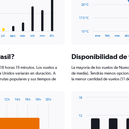
data
20 °C
points.
The
17.5 °C
chart
has
15 °C
1
End
jul.
ago.
sep.
oct.
nov.
dic.
ene.
feb.
mar.
abr
of
X
interactive
axis
chart
displaying
asil?
Disponibilidad de 
categories.
Range:
14
 18 horas 19 minutos. Los vuelos a
La mayoría de los vuelos de Nuev
categories.
s Unidos variarán en duración. A
de media). Tendrás menos opcion
The
rutas populares y sus tiempos de
la menor cantidad de vuelos (11 d
chart
has
1
18
Y
12 h
14 h
16 h
18 h
20 h
Bar
Chart
axis
graphic.
chart
displaying
with
values.
12
7
Range:
bars.
15