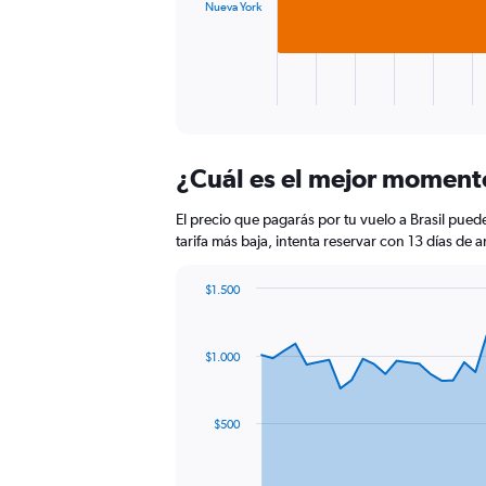
Nueva York
The
300.
chart
has
1
X
End
of
axis
interactive
displaying
chart
categories.
¿Cuál es el mejor momento
Range:
1
El precio que pagarás por tu vuelo a Brasil pued
categories.
The
tarifa más baja, intenta reservar con 13 días de 
chart
has
$1.500
1
Chart
Chart
Y
graphic.
with
axis
91
$1.000
data
displaying
points.
values.
Range:
The
0
$500
chart
to
has
1200.
1