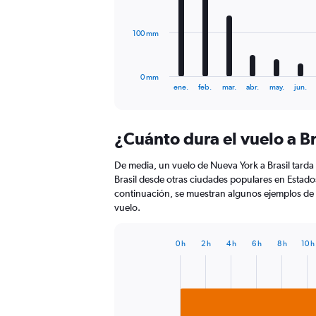
bars.
The
100 mm
chart
has
1
0 mm
X
End
ene.
feb.
mar.
abr.
may.
jun.
of
axis
interactive
displaying
chart
categories.
¿Cuánto dura el vuelo a Br
Range:
12
De media, un vuelo de Nueva York a Brasil tarda
categories.
The
Brasil desde otras ciudades populares en Estado
chart
continuación, se muestran algunos ejemplos de 
has
vuelo.
1
Y
0 h
2 h
4 h
6 h
8 h
10 h
axis
Bar
Chart
displaying
graphic.
chart
values.
with
Range:
1
bar.
0
to