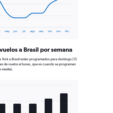
.
may.
jun.
jul.
ago.
sep.
oct.
nov.
dic.
vuelos a Brasil por semana
a York a Brasil están programados para domingo (15
es de vuelos el lunes, que es cuando se programan
e media).