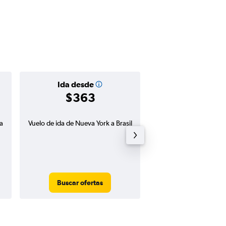
Ida desde
Buena oferta de 
$363
vuelta
$917 o m
a
Vuelo de ida de Nueva York a Brasil
Precio inmejorable para
ida y y vuelta de Nueva Y
Buscar ofertas
Buscar ofert