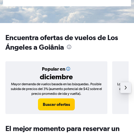
Encuentra ofertas de vuelos de Los
Ángeles a Goiânia
Popular en
diciembre
Mayor demanda de vuelos basada en las búsquedas. Posible
Los precio
subida de precios del 3% (aumento potencial de $42 sobre el
de precio
precio promedio de ida y vuelta).
Buscar ofertas
El mejor momento para reservar un