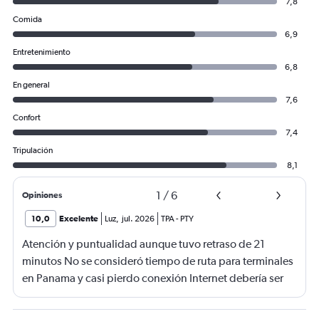
750.
7,8
Comida
6,9
Entretenimiento
6,8
En general
7,6
Confort
7,4
Tripulación
8,1
1
/
6
Opiniones
10,0
Excelente
Luz
,
jul. 2026
TPA
-
PTY
Atención y puntualidad aunque tuvo retraso de 21
minutos No se consideró tiempo de ruta para terminales
en Panama y casi pierdo conexión Internet debería ser
gratis