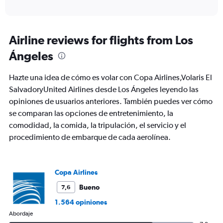
of
X
interactive
axis
chart
displaying
Todos
Airline reviews for flights from Los
los
Ángeles
horarios
son
de
Hazte una idea de cómo es volar con Copa Airlines,Volaris El
salida.
SalvadoryUnited Airlines desde Los Ángeles leyendo las
Range:
opiniones de usuarios anteriores. También puedes ver cómo
7
categories.
se comparan las opciones de entretenimiento, la
The
comodidad, la comida, la tripulación, el servicio y el
chart
procedimiento de embarque de cada aerolínea.
has
1
Y
axis
Copa Airlines
displaying
values.
Bueno
7,6
Range:
1.564 opiniones
0
Abordaje
to