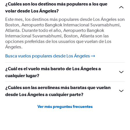
Vuelos desde Visalia
¿Cuáles son los destinos más populares a los que
volar desde Los Ángeles?
Vuelos desde Las Vegas
Vuelos desde Santa María
Este mes, los destinos más populares desde Los Ángeles son
Boston, Aeropuerto Bangkok Internacional Suvarnabhumi,
Vuelos desde Reno
Atlanta. Durante todo el año, Aeropuerto Bangkok
Vuelos desde Yuma
Internacional Suvarnabhumi, Boston, Atlanta son las
opciones preferidas de los usuarios que vuelan de Los
Vuelos desde Long Beach
Ángeles.
Vuelos desde Santa Bárbara
Busca vuelos populares desde Los Ángeles
Vuelos desde Monterrey
Vuelos desde Oakland
¿Cuál es el vuelo más barato de Los Ángeles a
cualquier lugar?
Vuelos desde Ontario
Vuelos desde San Jose
¿Cuáles son las aerolíneas más baratas que vuelan
Vuelos desde Klamath Falls
desde Los Ángeles a cualquier parte?
Vuelos desde Medford
Ver más preguntas frecuentes
Vuelos desde Tijuana
Vuelos desde Bullhead City
Vuelos desde Mexicali