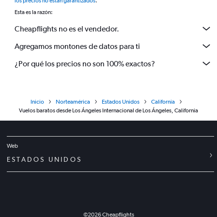
los precios no están garantizados
.
Esta es la razón:
Cheapflights no es el vendedor.
Agregamos montones de datos para ti
¿Por qué los precios no son 100% exactos?
Inicio
Norteamérica
Estados Unidos
California
Vuelos baratos desde Los Ángeles Internacional de Los Ángeles, California
Web
ESTADOS UNIDOS
©
2026
Cheapflights