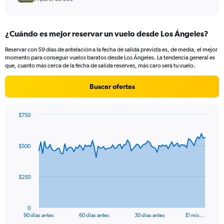
¿Cuándo es mejor reservar un vuelo desde Los Ángeles?
Reservar con 59 días de antelación a la fecha de salida prevista es, de media, el mejor
momento para conseguir vuelos baratos desde Los Ángeles. La tendencia general es
que, cuanto más cerca de la fecha de salida reserves, más caro será tu vuelo.
Buscar ofertas
$750
Chart
Chart
graphic.
with
91
$500
data
points.
The
$250
chart
has
1
0
X
End
90 días antes
60 días antes
30 días antes
El mis…
of