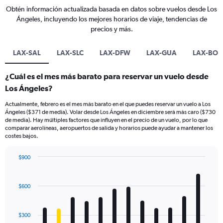
Obtén información actualizada basada en datos sobre vuelos desde Los
Ángeles, incluyendo los mejores horarios de viaje, tendencias de
precios y más.
LAX-SAL
LAX-SLC
LAX-DFW
LAX-GUA
LAX-BOG
¿Cuál es el mes más barato para reservar un vuelo desde
Los Ángeles?
Actualmente, febrero es el mes más barato en el que puedes reservar un vuelo a Los
Ángeles ($371 de media). Volar desde Los Ángeles en diciembre será más caro ($730
de media). Hay múltiples factores que influyen en el precio de un vuelo, por lo que
comparar aerolíneas, aeropuertos de salida y horarios puede ayudar a mantener los
costes bajos.
$900
Bar
Chart
graphic.
chart
with
$600
12
bars.
$300
The