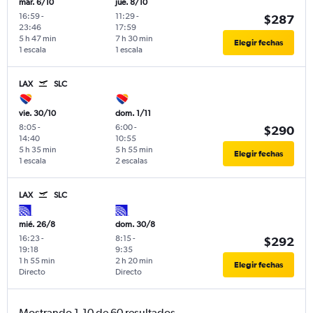
mar. 6/10
jue. 8/10
16:59
-
11:29
-
$287
23:46
17:59
5 h 47 min
7 h 30 min
Elegir fechas
1 escala
1 escala
LAX
SLC
vie. 30/10
dom. 1/11
8:05
-
6:00
-
$290
14:40
10:55
5 h 35 min
5 h 55 min
Elegir fechas
1 escala
2 escalas
LAX
SLC
mié. 26/8
dom. 30/8
16:23
-
8:15
-
$292
19:18
9:35
1 h 55 min
2 h 20 min
Elegir fechas
Directo
Directo
Mostrando 1-10 de 60 resultados