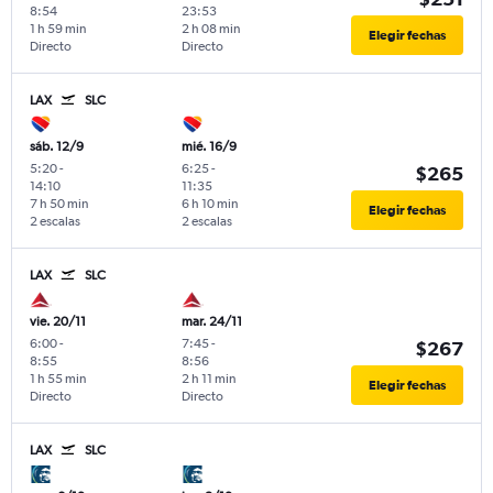
8:54
23:53
1 h 59 min
2 h 08 min
Elegir fechas
Directo
Directo
LAX
SLC
sáb. 12/9
mié. 16/9
5:20
-
6:25
-
$265
14:10
11:35
7 h 50 min
6 h 10 min
Elegir fechas
2 escalas
2 escalas
LAX
SLC
vie. 20/11
mar. 24/11
6:00
-
7:45
-
$267
8:55
8:56
1 h 55 min
2 h 11 min
Elegir fechas
Directo
Directo
LAX
SLC