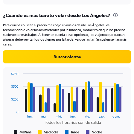
axis
interactive
displaying
chart
categories.
¿Cuándo es más barato volar desde Los Ángeles?
Range:
91
Para quienes buscan el precio más bajo en vuelos desde Los Ángeles, es
categories.
recomendable volar los los miércoles por la mañana, momento en que los precios
The
suelen estar más bajos. Al tener en cuenta otras opciones, los viajeros que buscan
chart
ahorrar deben evitar los los viernes por la tarde, ya que las tarifas suelen ser las más
caras.
has
1
Y
Buscar ofertas
axis
displaying
values.
$750
Range:
Bar
Chart
graphic.
chart
0
$500
with
to
4
750.
data
$250
series.
0
The
lun.
mar.
mié.
jue.
vie.
sáb.
dom.
chart
Todos los horarios son de salida
has
1
Mañana
Mediodía
Tarde
Noche
End