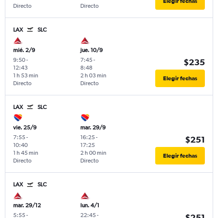
Elegir fechas
Directo
Directo
LAX
SLC
mié. 2/9
jue. 10/9
9:50
-
7:45
-
$235
12:43
8:48
1 h 53 min
2 h 03 min
Elegir fechas
Directo
Directo
LAX
SLC
vie. 25/9
mar. 29/9
7:55
-
16:25
-
$251
10:40
17:25
1 h 45 min
2 h 00 min
Elegir fechas
Directo
Directo
LAX
SLC
mar. 29/12
lun. 4/1
5:55
-
22:45
-
$251