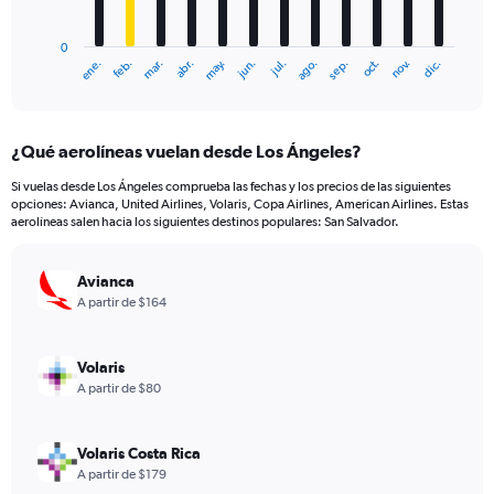
chart
has
0
1
ene.
feb.
mar.
abr.
may.
jun.
jul.
ago.
sep.
oct.
nov.
dic.
X
End
of
axis
interactive
displaying
chart
categories.
¿Qué aerolíneas vuelan desde Los Ángeles?
Range:
12
Si vuelas desde Los Ángeles comprueba las fechas y los precios de las siguientes
categories.
opciones: Avianca, United Airlines, Volaris, Copa Airlines, American Airlines. Estas
The
aerolíneas salen hacia los siguientes destinos populares: San Salvador.
chart
has
Avianca
1
Y
A partir de $164
axis
displaying
values.
Volaris
Range:
A partir de $80
0
to
900.
Volaris Costa Rica
A partir de $179