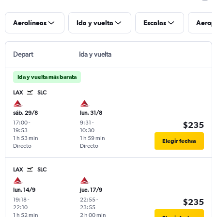
Aerolíneas
Ida y vuelta
Escalas
Aerop
Depart
Ida y vuelta
Ida y vuelta más barata
LAX
SLC
sáb. 29/8
lun. 31/8
17:00
-
9:31
-
$235
19:53
10:30
1 h 53 min
1 h 59 min
Elegir fechas
Directo
Directo
LAX
SLC
lun. 14/9
jue. 17/9
19:18
-
22:55
-
$235
22:10
23:55
1 h 52 min
2 h 00 min