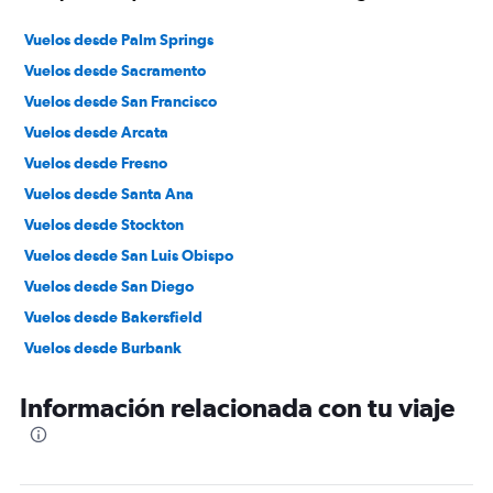
Vuelos desde Palm Springs
Vuelos desde Sacramento
Vuelos desde San Francisco
Vuelos desde Arcata
Vuelos desde Fresno
Vuelos desde Santa Ana
Vuelos desde Stockton
Vuelos desde San Luis Obispo
Vuelos desde San Diego
Vuelos desde Bakersfield
Vuelos desde Burbank
Vuelos desde Redding
Información relacionada con tu viaje
Vuelos desde Crescent City
Vuelos desde Santa Rosa
Vuelos desde Merced