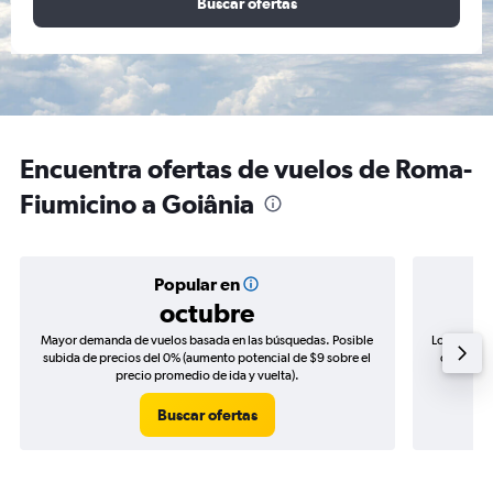
Buscar ofertas
Encuentra ofertas de vuelos de Roma-
Fiumicino a Goiânia
Popular en
octubre
Mayor demanda de vuelos basada en las búsquedas. Posible
Los precio
subida de precios del 0% (aumento potencial de $9 sobre el
de precio
precio promedio de ida y vuelta).
Buscar ofertas