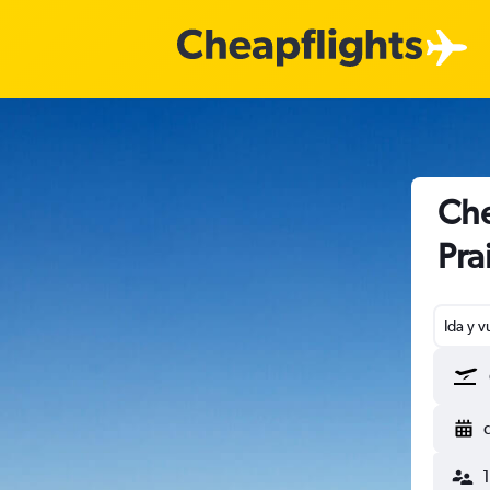
Che
Pra
Ida y v