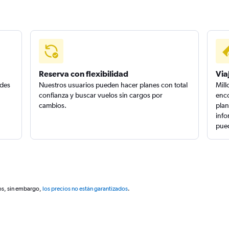
Reserva con flexibilidad
Via
edes
Nuestros usuarios pueden hacer planes con total
Mill
confianza y buscar vuelos sin cargos por
enco
cambios.
plan
info
pued
os, sin embargo,
los precios no están garantizados
.