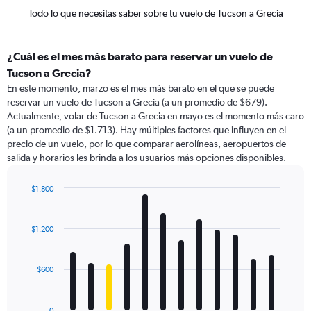
Todo lo que necesitas saber sobre tu vuelo de Tucson a Grecia
¿Cuál es el mes más barato para reservar un vuelo de
Tucson a Grecia?
En este momento, marzo es el mes más barato en el que se puede
reservar un vuelo de Tucson a Grecia (a un promedio de $679).
Actualmente, volar de Tucson a Grecia en mayo es el momento más caro
(a un promedio de $1.713). Hay múltiples factores que influyen en el
precio de un vuelo, por lo que comparar aerolíneas, aeropuertos de
salida y horarios les brinda a los usuarios más opciones disponibles.
$1.800
Bar
Chart
graphic.
chart
with
$1.200
12
bars.
$600
The
chart
has
0