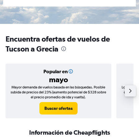
Encuentra ofertas de vuelos de
Tucson a Grecia
Popular en
mayo
Mayor demanda de vuelos basada en las búsquedas. Posible
Los precio
subida de precios del 23% (aumento potencial de $328 sobre
de precio
el precio promedio de ida y vuelta).
Buscar ofertas
Información de Cheapflights