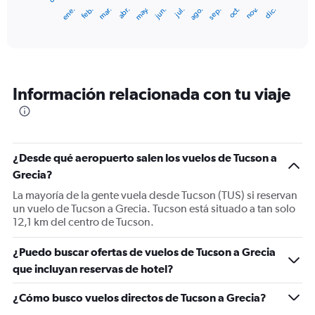
1
ene.
feb.
mar.
abr.
may.
jun.
jul.
ago.
sep.
oct.
nov.
dic.
X
End
of
axis
interactive
displaying
chart
categories.
Range:
12
Información relacionada con tu viaje
categories.
The
chart
has
1
¿Desde qué aeropuerto salen los vuelos de Tucson a
Y
Grecia?
axis
displaying
La mayoría de la gente vuela desde Tucson (TUS) si reservan
values.
un vuelo de Tucson a Grecia. Tucson está situado a tan solo
Range:
12,1 km del centro de Tucson.
0
to
¿Puedo buscar ofertas de vuelos de Tucson a Grecia
1800.
que incluyan reservas de hotel?
¿Cómo busco vuelos directos de Tucson a Grecia?