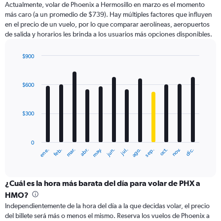
Actualmente, volar de Phoenix a Hermosillo en marzo es el momento
más caro (a un promedio de $739). Hay múltiples factores que influyen
en el precio de un vuelo, por lo que comparar aerolíneas, aeropuertos
de salida y horarios les brinda a los usuarios más opciones disponibles.
$900
Bar
Chart
graphic.
chart
with
$600
12
bars.
$300
The
chart
has
0
1
ene.
abr.
jul.
oct.
mar.
jun.
sep.
dic.
feb.
may.
ago.
nov.
X
End
of
axis
interactive
displaying
chart
categories.
¿Cuál es la hora más barata del día para volar de PHX a
Range:
HMO?
12
Independientemente de la hora del día a la que decidas volar, el precio
categories.
del billete será más o menos el mismo. Reserva los vuelos de Phoenix a
The