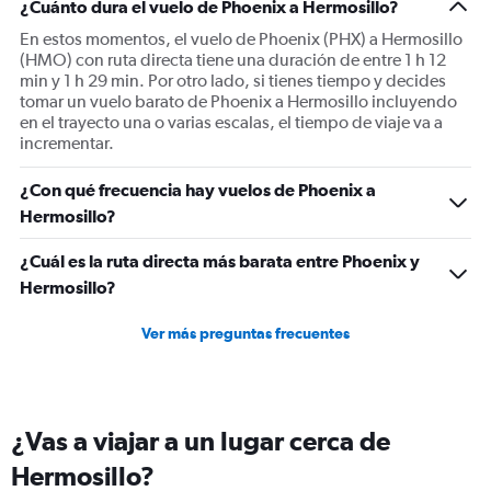
¿Cuánto dura el vuelo de Phoenix a Hermosillo?
Y
axis
En estos momentos, el vuelo de Phoenix (PHX) a Hermosillo
displaying
(HMO) con ruta directa tiene una duración de entre 1 h 12
Number
min y 1 h 29 min. Por otro lado, si tienes tiempo y decides
of
tomar un vuelo barato de Phoenix a Hermosillo incluyendo
flights.
en el trayecto una o varias escalas, el tiempo de viaje va a
Range:
incrementar.
0
to
¿Con qué frecuencia hay vuelos de Phoenix a
6.
Hermosillo?
¿Cuál es la ruta directa más barata entre Phoenix y
Hermosillo?
Ver más preguntas frecuentes
¿Vas a viajar a un lugar cerca de
Hermosillo?