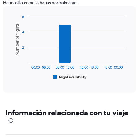
Hermosillo como lo harías normalmente.
chart
has
1
6
Y
Bar
Chart
Number of flights
graphic.
chart
axis
4
with
displaying
6
values.
bars.
Range:
2
0
The
to
chart
900.
has
00:00 - 06:00
06:00 - 12:00
12:00 - 18:00
18:00 - 00:00
1
Flight availability
X
End
of
axis
interactive
displaying
chart
categories.
Range:
6
Información relacionada con tu viaje
categories.
The
chart
has
1