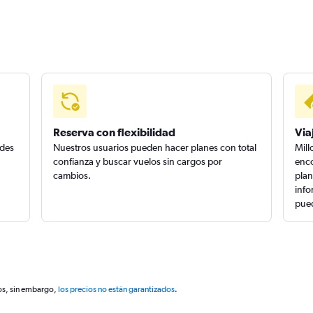
Reserva con flexibilidad
Via
edes
Nuestros usuarios pueden hacer planes con total
Mill
confianza y buscar vuelos sin cargos por
enco
cambios.
plan
info
pued
os, sin embargo,
los precios no están garantizados
.