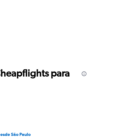
Cheapflights para
desde São Paulo