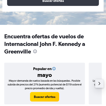
Buscar ofertas
Encuentra ofertas de vuelos de
Internacional John F. Kennedy a
Greenville
Popular en
mayo
Mayor demanda de vuelos basada en las búsquedas. Posible
Los precio
subida de precios del 21% (aumento potencial de $119 sobre el
de precios
precio promedio de ida y vuelta).
Buscar ofertas