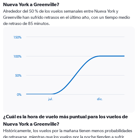
Nueva York a Greenville?
Alrededor del 50 % de los vuelos semanales entre Nueva York y
Greenville han sufrido retrasos en el último año, con un tiempo medio
de retraso de 85 minutos.
150%
Line
Chart
graphic.
chart
with
100%
4
data
points.
50%
The
chart
has
0%
1
End
jul.
dic.
of
X
interactive
axis
chart
displaying
¿Cuál es la hora de vuelo más puntual para los vuelos de
categories.
Nueva York a Greenville?
Range:
Históricamente, los vuelos por la mañana tienen menos probabilidades
4
de retrasarse, mientras que los vuelos por la noche tienden a sufrir