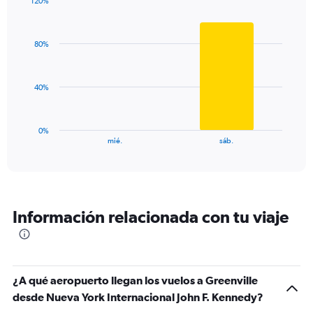
1
120%
Y
Bar
Chart
graphic.
chart
axis
with
displaying
80%
2
values.
bars.
Range:
0
The
40%
to
chart
120.
has
1
0%
X
End
mié.
sáb.
of
axis
interactive
displaying
chart
categories.
Range:
2
Información relacionada con tu viaje
categories.
The
chart
has
1
¿A qué aeropuerto llegan los vuelos a Greenville
Y
desde Nueva York Internacional John F. Kennedy?
axis
displaying