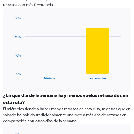
categories.
retrasos con más frecuencia.
The
chart
has
120%
1
Bar
Chart
Y
graphic.
chart
with
axis
80%
2
displaying
bars.
values.
Range:
The
40%
0
chart
to
has
150.
1
0%
X
End
Mañana
Tarde-noche
of
axis
interactive
displaying
chart
categories.
¿En qué día de la semana hay menos vuelos retrasados en
Range:
esta ruta?
2
El miércoles tiende a haber menos retrasos en esta ruta, mientras que en
categories.
sábado ha habido tradicionalmente una media más alta de retrasos en
The
comparación con otros días de la semana.
chart
has